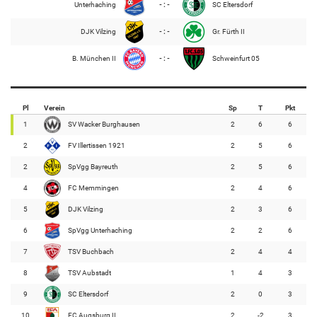
Unterhaching
- : -
SC Eltersdorf
DJK Vilzing
- : -
Gr. Fürth II
B. München II
- : -
Schweinfurt 05
Pl
Verein
Sp
T
Pkt
1
SV Wacker Burghausen
2
6
6
2
FV Illertissen 1921
2
5
6
2
SpVgg Bayreuth
2
5
6
4
FC Memmingen
2
4
6
5
DJK Vilzing
2
3
6
6
SpVgg Unterhaching
2
2
6
7
TSV Buchbach
2
4
4
8
TSV Aubstadt
1
4
3
9
SC Eltersdorf
2
0
3
10
FC Augsburg II
2
-2
3