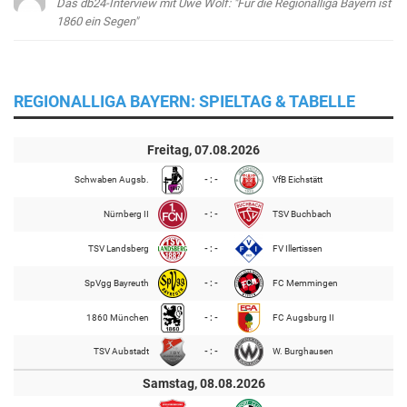
Das db24-Interview mit Uwe Wolf: "Für die Regionalliga Bayern ist
1860 ein Segen"
REGIONALLIGA BAYERN: SPIELTAG & TABELLE
Freitag, 07.08.2026
Schwaben Augsb.
- : -
VfB Eichstätt
Nürnberg II
- : -
TSV Buchbach
TSV Landsberg
- : -
FV Illertissen
SpVgg Bayreuth
- : -
FC Memmingen
1860 München
- : -
FC Augsburg II
TSV Aubstadt
- : -
W. Burghausen
Samstag, 08.08.2026