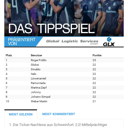
Platz
Benutzer
Punkte
1
Roger Fridlin
25
2
Globsi
22
3
Dinaldo
22
4
Italo
22
5
Löwenanteil
22
6
Ramontada
22
7
Martina Zepf
22
8
Johnny
22
9
Johann Gimpel
22
10
Weber Martin
21
MEIST KOMMENTIERT
MEIST GELESEN
1.
Die Ticker-Nachlese aus Schweinfurt: 2:2! Mittelprächtiger