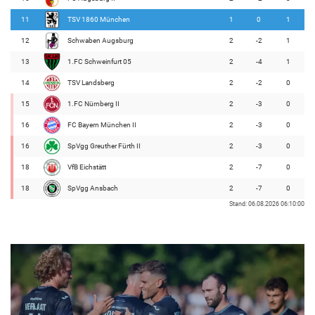
11
TSV 1860 München
1
0
1
12
Schwaben Augsburg
2
-2
1
13
1.FC Schweinfurt 05
2
-4
1
14
TSV Landsberg
2
-2
0
15
1.FC Nürnberg II
2
-3
0
16
FC Bayern München II
2
-3
0
16
SpVgg Greuther Fürth II
2
-3
0
18
VfB Eichstätt
2
-7
0
18
SpVgg Ansbach
2
-7
0
Stand: 06.08.2026 06:10:00