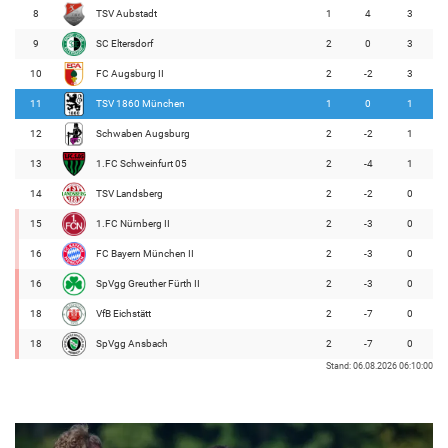
8
TSV Aubstadt
1
4
3
9
SC Eltersdorf
2
0
3
10
FC Augsburg II
2
-2
3
11
TSV 1860 München
1
0
1
12
Schwaben Augsburg
2
-2
1
13
1.FC Schweinfurt 05
2
-4
1
14
TSV Landsberg
2
-2
0
15
1.FC Nürnberg II
2
-3
0
16
FC Bayern München II
2
-3
0
16
SpVgg Greuther Fürth II
2
-3
0
18
VfB Eichstätt
2
-7
0
18
SpVgg Ansbach
2
-7
0
Stand: 06.08.2026 06:10:00