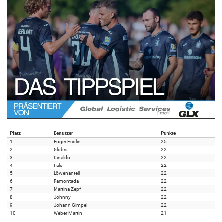
Platz
Benutzer
Punkte
1
Roger Fridlin
25
2
Globsi
22
3
Dinaldo
22
4
Italo
22
5
Löwenanteil
22
6
Ramontada
22
7
Martina Zepf
22
8
Johnny
22
9
Johann Gimpel
22
10
Weber Martin
21