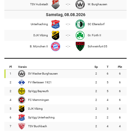
TSV Aubstadt
- : -
W. Burghausen
Samstag, 08.08.2026
Unterhaching
- : -
SC Eltersdorf
DJK Vilzing
- : -
Gr. Fürth II
B. München II
- : -
Schweinfurt 05
Pl
Verein
Sp
T
Pkt
1
SV Wacker Burghausen
2
6
6
2
FV Illertissen 1921
2
5
6
2
SpVgg Bayreuth
2
5
6
4
FC Memmingen
2
4
6
5
DJK Vilzing
2
3
6
6
SpVgg Unterhaching
2
2
6
7
TSV Buchbach
2
4
4