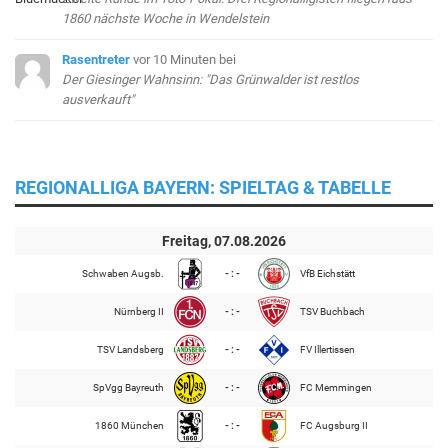
1860 nächste Woche in Wendelstein
Rasentreter
vor 10 Minuten
bei
Der Giesinger Wahnsinn: "Das Grünwalder ist restlos
ausverkauft"
REGIONALLIGA BAYERN: SPIELTAG & TABELLE
Freitag, 07.08.2026
Schwaben Augsb.
- : -
VfB Eichstätt
Nürnberg II
- : -
TSV Buchbach
TSV Landsberg
- : -
FV Illertissen
SpVgg Bayreuth
- : -
FC Memmingen
1860 München
- : -
FC Augsburg II