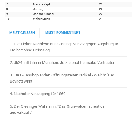
7
Martina Zepf
22
8
Johnny
22
9
Johann Gimpel
22
10
Weber Martin
21
MEIST KOMMENTIERT
MEIST GELESEN
1.
Die Ticker-Nachlese aus Giesing: Nur 2:2 gegen Augsburg II! -
Freiheit ohne Heimsieg
2.
db24 trifft ihn in München: Jetzt spricht Ismaiks Vertrauter
3.
1860-Fanshop ändert Öffnungszeiten radikal - Walch: "Der
Boykott wirkt"
4.
Nächster Neuzugang für 1860
5.
Der Giesinger Wahnsinn: "Das Grünwalder ist restlos
ausverkauft"