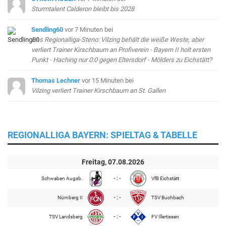
Sturmtalent Calderon bleibt bis 2028
Sendling60
vor 7 Minuten
bei
Das Regionalliga-Steno: Vilzing behält die weiße Weste, aber
verliert Trainer Kirschbaum an Profiverein - Bayern II holt ersten
Punkt - Haching nur 0:0 gegen Eltersdorf - Mölders zu Eichstätt?
Thomas Lechner
vor 15 Minuten
bei
Vilzing verliert Trainer Kirschbaum an St. Gallen
REGIONALLIGA BAYERN: SPIELTAG & TABELLE
Freitag, 07.08.2026
Schwaben Augsb.
- : -
VfB Eichstätt
Nürnberg II
- : -
TSV Buchbach
TSV Landsberg
- : -
FV Illertissen