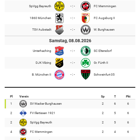
SpVgg Bayreuth
- : -
FC Memmingen
1860 München
- : -
FC Augsburg II
TSV Aubstadt
- : -
W. Burghausen
Samstag, 08.08.2026
Unterhaching
- : -
SC Eltersdorf
DJK Vilzing
- : -
Gr. Fürth II
B. München II
- : -
Schweinfurt 05
Pl
Verein
Sp
T
Pkt
1
SV Wacker Burghausen
2
6
6
2
FV Illertissen 1921
2
5
6
2
SpVgg Bayreuth
2
5
6
4
FC Memmingen
2
4
6