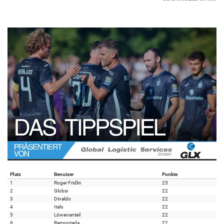
Platz
Benutzer
Punkte
1
Roger Fridlin
25
2
Globsi
22
3
Dinaldo
22
4
Italo
22
5
Löwenanteil
22
6
Ramontada
22