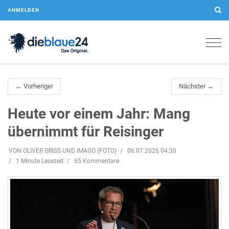
ANMELDEN
Togg
navig
← Vorheriger
Nächster →
Heute vor einem Jahr: Mang
übernimmt für Reisinger
VON OLIVER GRISS UND IMAGO (FOTO)
06.07.2026 04:30
1 Minute Lesezeit
65 Kommentare