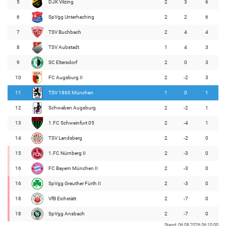
5
DJK Vilzing
2
3
6
6
SpVgg Unterhaching
2
2
6
7
TSV Buchbach
2
4
4
8
TSV Aubstadt
1
4
3
9
SC Eltersdorf
2
0
3
10
FC Augsburg II
2
-2
3
11
TSV 1860 München
1
0
1
12
Schwaben Augsburg
2
-2
1
13
1.FC Schweinfurt 05
2
-4
1
14
TSV Landsberg
2
-2
0
15
1.FC Nürnberg II
2
-3
0
16
FC Bayern München II
2
-3
0
16
SpVgg Greuther Fürth II
2
-3
0
18
VfB Eichstätt
2
-7
0
18
SpVgg Ansbach
2
-7
0
Stand: 06.08.2026 06:10:00