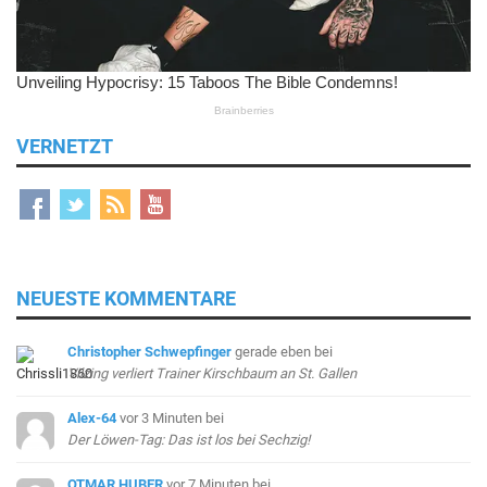
VERNETZT
NEUESTE KOMMENTARE
Christopher Schwepfinger
gerade eben
bei
Vilzing verliert Trainer Kirschbaum an St. Gallen
Alex-64
vor 3 Minuten
bei
Der Löwen-Tag: Das ist los bei Sechzig!
OTMAR HUBER
vor 7 Minuten
bei