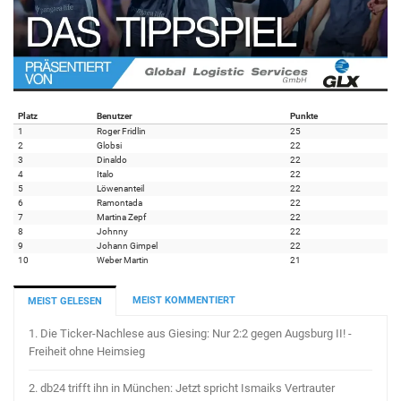
Platz
Benutzer
Punkte
1
Roger Fridlin
25
2
Globsi
22
3
Dinaldo
22
4
Italo
22
5
Löwenanteil
22
6
Ramontada
22
7
Martina Zepf
22
8
Johnny
22
9
Johann Gimpel
22
10
Weber Martin
21
MEIST KOMMENTIERT
MEIST GELESEN
1.
Die Ticker-Nachlese aus Giesing: Nur 2:2 gegen Augsburg II! -
Freiheit ohne Heimsieg
2.
db24 trifft ihn in München: Jetzt spricht Ismaiks Vertrauter