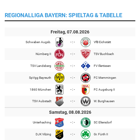
REGIONALLIGA BAYERN: SPIELTAG & TABELLE
Freitag, 07.08.2026
Schwaben Augsb.
- : -
VfB Eichstätt
Nürnberg II
- : -
TSV Buchbach
TSV Landsberg
- : -
FV Illertissen
SpVgg Bayreuth
- : -
FC Memmingen
1860 München
- : -
FC Augsburg II
TSV Aubstadt
- : -
W. Burghausen
Samstag, 08.08.2026
Unterhaching
- : -
SC Eltersdorf
DJK Vilzing
- : -
Gr. Fürth II