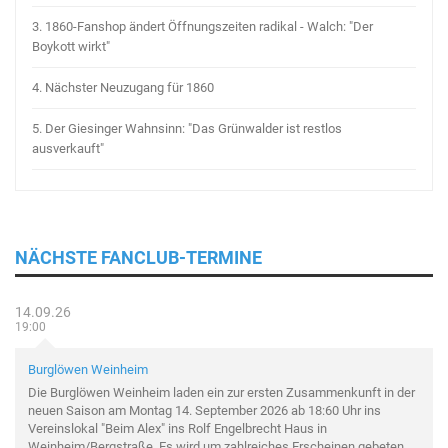
3.
1860-Fanshop ändert Öffnungszeiten radikal - Walch: "Der
Boykott wirkt"
4.
Nächster Neuzugang für 1860
5.
Der Giesinger Wahnsinn: "Das Grünwalder ist restlos
ausverkauft"
NÄCHSTE FANCLUB-TERMINE
14.09.26
19:00
Burglöwen Weinheim
Die Burglöwen Weinheim laden ein zur ersten Zusammenkunft in der
neuen Saison am Montag 14. September 2026 ab 18:60 Uhr ins
Vereinslokal "Beim Alex" ins Rolf Engelbrecht Haus in
Weinheim/Bergstraße. Es wird um zahlreiches Erscheinen gebeten.