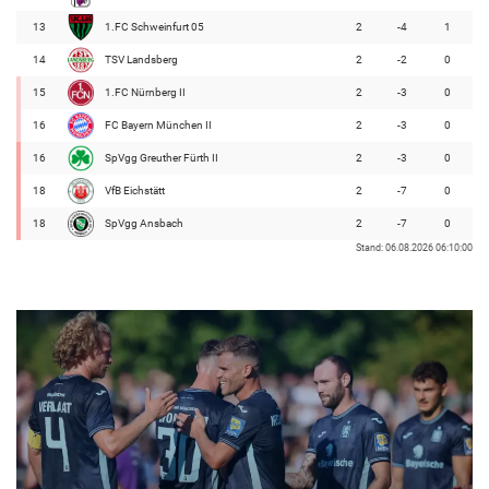
13
1.FC Schweinfurt 05
2
-4
1
14
TSV Landsberg
2
-2
0
15
1.FC Nürnberg II
2
-3
0
16
FC Bayern München II
2
-3
0
16
SpVgg Greuther Fürth II
2
-3
0
18
VfB Eichstätt
2
-7
0
18
SpVgg Ansbach
2
-7
0
Stand: 06.08.2026 06:10:00