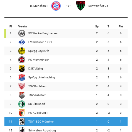
B. München II
- : -
Schweinfurt 05
Pl
Verein
Sp
T
Pkt
1
SV Wacker Burghausen
2
6
6
2
FV Illertissen 1921
2
5
6
2
SpVgg Bayreuth
2
5
6
4
FC Memmingen
2
4
6
5
DJK Vilzing
2
3
6
6
SpVgg Unterhaching
2
2
6
7
TSV Buchbach
2
4
4
8
TSV Aubstadt
1
4
3
9
SC Eltersdorf
2
0
3
10
FC Augsburg II
2
-2
3
11
TSV 1860 München
1
0
1
12
Schwaben Augsburg
2
-2
1