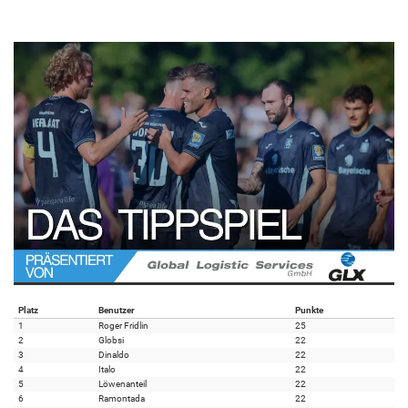
Platz
Benutzer
Punkte
1
Roger Fridlin
25
2
Globsi
22
3
Dinaldo
22
4
Italo
22
5
Löwenanteil
22
6
Ramontada
22