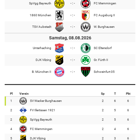
SpVgg Bayreuth
- : -
FC Memmingen
1860 München
- : -
FC Augsburg II
TSV Aubstadt
- : -
W. Burghausen
Samstag, 08.08.2026
Unterhaching
- : -
SC Eltersdorf
DJK Vilzing
- : -
Gr. Fürth II
B. München II
- : -
Schweinfurt 05
Pl
Verein
Sp
T
Pkt
1
SV Wacker Burghausen
2
6
6
2
FV Illertissen 1921
2
5
6
2
SpVgg Bayreuth
2
5
6
4
FC Memmingen
2
4
6
5
DJK Vilzing
2
3
6