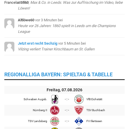
Häßler, Max & Co. in Leeds: Was zur Auffrischung im Video, liebe
Löwen!
Altlöwe60
vor 3 Minuten
bei
Heute vor 26 Jahren: 1860 spielt in Leeds um die Champions
League
Jetzt erst recht Sechzig
vor 5 Minuten
bei
Vilzing verliert Trainer Kirschbaum an St. Gallen
REGIONALLIGA BAYERN: SPIELTAG & TABELLE
Freitag, 07.08.2026
Schwaben Augsb.
- : -
VfB Eichstätt
Nürnberg II
- : -
TSV Buchbach
TSV Landsberg
- : -
FV Illertissen