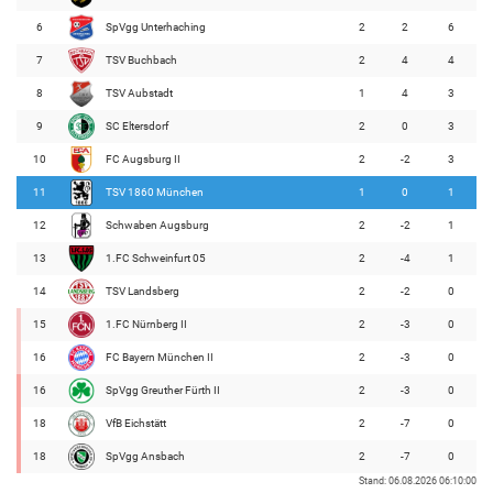
6
SpVgg Unterhaching
2
2
6
7
TSV Buchbach
2
4
4
8
TSV Aubstadt
1
4
3
9
SC Eltersdorf
2
0
3
10
FC Augsburg II
2
-2
3
11
TSV 1860 München
1
0
1
12
Schwaben Augsburg
2
-2
1
13
1.FC Schweinfurt 05
2
-4
1
14
TSV Landsberg
2
-2
0
15
1.FC Nürnberg II
2
-3
0
16
FC Bayern München II
2
-3
0
16
SpVgg Greuther Fürth II
2
-3
0
18
VfB Eichstätt
2
-7
0
18
SpVgg Ansbach
2
-7
0
Stand: 06.08.2026 06:10:00