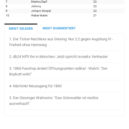
7
Martina Zepf
22
8
Johnny
22
9
Johann Gimpel
22
10
Weber Martin
21
MEIST KOMMENTIERT
MEIST GELESEN
1.
Die Ticker-Nachlese aus Giesing: Nur 2:2 gegen Augsburg II! -
Freiheit ohne Heimsieg
2.
db24 trifft ihn in München: Jetzt spricht Ismaiks Vertrauter
3.
1860-Fanshop ändert Öffnungszeiten radikal - Walch: "Der
Boykott wirkt"
4.
Nächster Neuzugang für 1860
5.
Der Giesinger Wahnsinn: "Das Grünwalder ist restlos
ausverkauft"