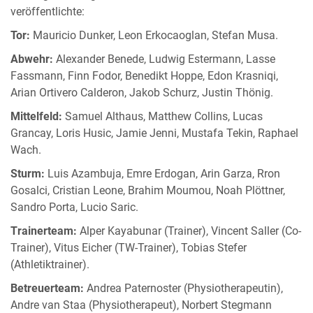
veröffentlichte:
Tor:
Mauricio Dunker, Leon Erkocaoglan, Stefan Musa.
Abwehr:
Alexander Benede, Ludwig Estermann, Lasse
Fassmann, Finn Fodor, Benedikt Hoppe, Edon Krasniqi,
Arian Ortivero Calderon, Jakob Schurz, Justin Thönig.
Mittelfeld:
Samuel Althaus, Matthew Collins, Lucas
Grancay, Loris Husic, Jamie Jenni, Mustafa Tekin, Raphael
Wach.
Sturm:
Luis Azambuja, Emre Erdogan, Arin Garza, Rron
Gosalci, Cristian Leone, Brahim Moumou, Noah Plöttner,
Sandro Porta, Lucio Saric.
Trainerteam:
Alper Kayabunar (Trainer), Vincent Saller (Co-
Trainer), Vitus Eicher (TW-Trainer), Tobias Stefer
(Athletiktrainer).
Betreuerteam:
Andrea Paternoster (Physiotherapeutin),
Andre van Staa (Physiotherapeut), Norbert Stegmann