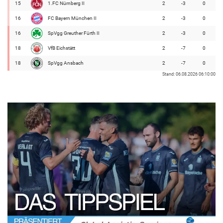
15
1.FC Nürnberg II
2
-3
0
16
FC Bayern München II
2
-3
0
16
SpVgg Greuther Fürth II
2
-3
0
18
VfB Eichstätt
2
-7
0
18
SpVgg Ansbach
2
-7
0
Stand: 06.08.2026 06:10:00