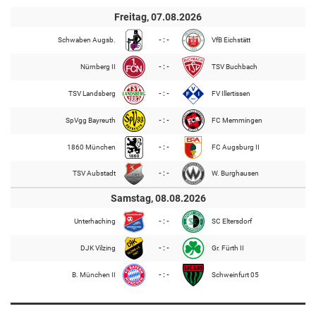
Freitag, 07.08.2026
Schwaben Augsb.
- : -
VfB Eichstätt
Nürnberg II
- : -
TSV Buchbach
TSV Landsberg
- : -
FV Illertissen
SpVgg Bayreuth
- : -
FC Memmingen
1860 München
- : -
FC Augsburg II
TSV Aubstadt
- : -
W. Burghausen
Samstag, 08.08.2026
Unterhaching
- : -
SC Eltersdorf
DJK Vilzing
- : -
Gr. Fürth II
B. München II
- : -
Schweinfurt 05