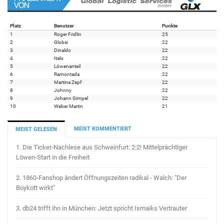
Platz
Benutzer
Punkte
1
Roger Fridlin
25
2
Globsi
22
3
Dinaldo
22
4
Italo
22
5
Löwenanteil
22
6
Ramontada
22
7
Martina Zepf
22
8
Johnny
22
9
Johann Gimpel
22
10
Weber Martin
21
MEIST KOMMENTIERT
MEIST GELESEN
1.
Die Ticker-Nachlese aus Schweinfurt: 2:2! Mittelprächtiger
Löwen-Start in die Freiheit
2.
1860-Fanshop ändert Öffnungszeiten radikal - Walch: "Der
Boykott wirkt"
3.
db24 trifft ihn in München: Jetzt spricht Ismaiks Vertrauter