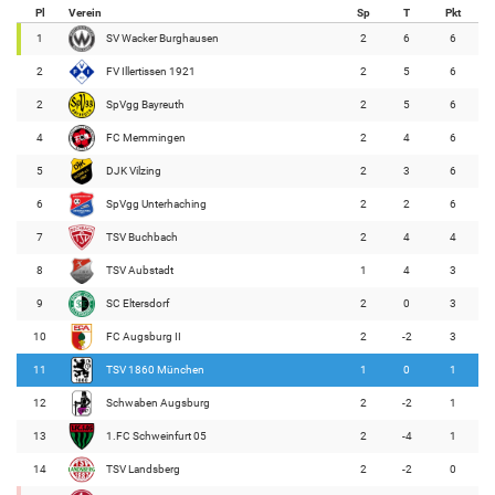
Pl
Verein
Sp
T
Pkt
1
SV Wacker Burghausen
2
6
6
2
FV Illertissen 1921
2
5
6
2
SpVgg Bayreuth
2
5
6
4
FC Memmingen
2
4
6
5
DJK Vilzing
2
3
6
6
SpVgg Unterhaching
2
2
6
7
TSV Buchbach
2
4
4
8
TSV Aubstadt
1
4
3
9
SC Eltersdorf
2
0
3
10
FC Augsburg II
2
-2
3
11
TSV 1860 München
1
0
1
12
Schwaben Augsburg
2
-2
1
13
1.FC Schweinfurt 05
2
-4
1
14
TSV Landsberg
2
-2
0