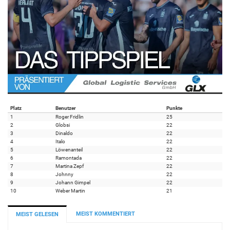
Platz
Benutzer
Punkte
1
Roger Fridlin
25
2
Globsi
22
3
Dinaldo
22
4
Italo
22
5
Löwenanteil
22
6
Ramontada
22
7
Martina Zepf
22
8
Johnny
22
9
Johann Gimpel
22
10
Weber Martin
21
MEIST KOMMENTIERT
MEIST GELESEN