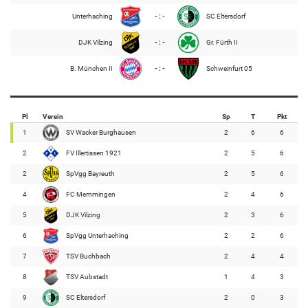
Unterhaching
- : -
SC Eltersdorf
DJK Vilzing
- : -
Gr. Fürth II
B. München II
- : -
Schweinfurt 05
Pl
Verein
Sp
T
Pkt
1
SV Wacker Burghausen
2
6
6
2
FV Illertissen 1921
2
5
6
2
SpVgg Bayreuth
2
5
6
4
FC Memmingen
2
4
6
5
DJK Vilzing
2
3
6
6
SpVgg Unterhaching
2
2
6
7
TSV Buchbach
2
4
4
8
TSV Aubstadt
1
4
3
9
SC Eltersdorf
2
0
3