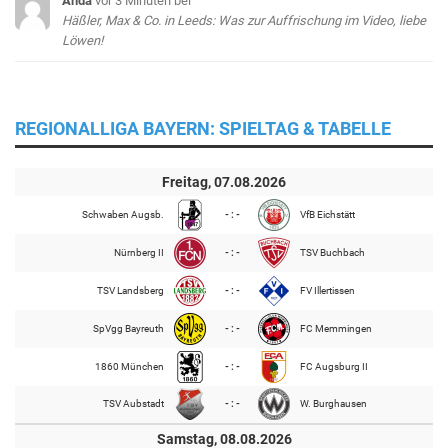
Anda
vor 3 Minuten
bei
Häßler, Max & Co. in Leeds: Was zur Auffrischung im Video, liebe
Löwen!
REGIONALLIGA BAYERN: SPIELTAG & TABELLE
Freitag, 07.08.2026
Schwaben Augsb.
- : -
VfB Eichstätt
Nürnberg II
- : -
TSV Buchbach
TSV Landsberg
- : -
FV Illertissen
SpVgg Bayreuth
- : -
FC Memmingen
1860 München
- : -
FC Augsburg II
TSV Aubstadt
- : -
W. Burghausen
Samstag, 08.08.2026