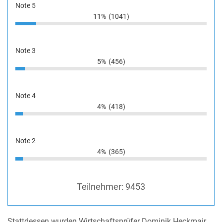
Note 5
11%
(1041)
Note 3
5%
(456)
Note 4
4%
(418)
Note 2
4%
(365)
Teilnehmer:
9453
Stattdessen wurden Wirtschaftsprüfer Dominik Heckmair