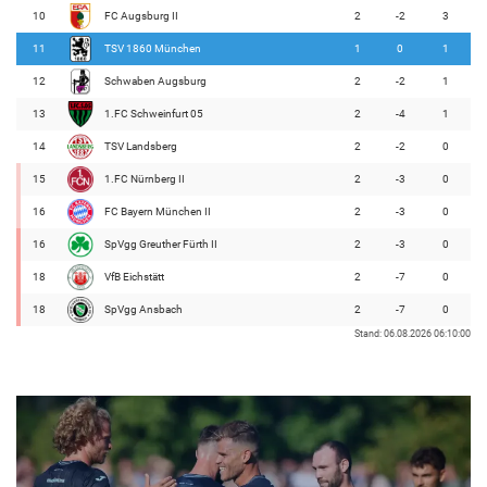
10
FC Augsburg II
2
-2
3
11
TSV 1860 München
1
0
1
12
Schwaben Augsburg
2
-2
1
13
1.FC Schweinfurt 05
2
-4
1
14
TSV Landsberg
2
-2
0
15
1.FC Nürnberg II
2
-3
0
16
FC Bayern München II
2
-3
0
16
SpVgg Greuther Fürth II
2
-3
0
18
VfB Eichstätt
2
-7
0
18
SpVgg Ansbach
2
-7
0
Stand: 06.08.2026 06:10:00