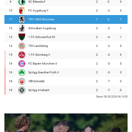
9
SC Eltersdorf
2
0
3
10
FC Augsburg II
2
-2
3
11
TSV 1860 München
1
0
1
12
Schwaben Augsburg
2
-2
1
13
1.FC Schweinfurt 05
2
-4
1
14
TSV Landsberg
2
-2
0
15
1.FC Nürnberg II
2
-3
0
16
FC Bayern München II
2
-3
0
16
SpVgg Greuther Fürth II
2
-3
0
18
VfB Eichstätt
2
-7
0
18
SpVgg Ansbach
2
-7
0
Stand: 06.08.2026 06:10:00