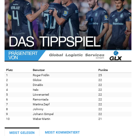
Platz
Benutzer
Punkte
1
Roger Fridlin
25
2
Globsi
22
3
Dinaldo
22
4
Italo
22
5
Löwenanteil
22
6
Ramontada
22
7
Martina Zepf
22
8
Johnny
22
9
Johann Gimpel
22
10
Weber Martin
21
MEIST KOMMENTIERT
MEIST GELESEN