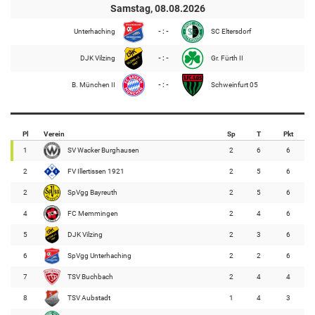
Samstag, 08.08.2026
Unterhaching
- : -
SC Eltersdorf
DJK Vilzing
- : -
Gr. Fürth II
B. München II
- : -
Schweinfurt 05
Pl
Verein
Sp
T
Pkt
1
SV Wacker Burghausen
2
6
6
2
FV Illertissen 1921
2
5
6
2
SpVgg Bayreuth
2
5
6
4
FC Memmingen
2
4
6
5
DJK Vilzing
2
3
6
6
SpVgg Unterhaching
2
2
6
7
TSV Buchbach
2
4
4
8
TSV Aubstadt
1
4
3