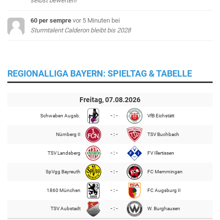
selbst bewerten!
60 per sempre
vor 5 Minuten
bei
Sturmtalent Calderon bleibt bis 2028
REGIONALLIGA BAYERN: SPIELTAG & TABELLE
Freitag, 07.08.2026
Schwaben Augsb.
- : -
VfB Eichstätt
Nürnberg II
- : -
TSV Buchbach
TSV Landsberg
- : -
FV Illertissen
SpVgg Bayreuth
- : -
FC Memmingen
1860 München
- : -
FC Augsburg II
TSV Aubstadt
- : -
W. Burghausen