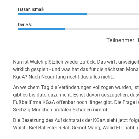
Hasan Ismaik
Der e.V.
Teilnehmer:
Nun ist Walch plötzlich wieder zurück. Das wirft unweiger
wirklich gespielt - und was hat das für die nächsten Mona
KgaA? Nach Neuanfang riecht das alles nicht…
An welchem Tag die Veränderungen vollzogen wurden, ist ak
gibt es bis dato dazu nicht. Es ist davon auszugehen, dass
Fußballfirma KGaA offenbar noch länger gibt. Die Frage is
Sechzig München brutalen Schaden nimmt.
Die Besetzung des Aufsichtsrats der KGaA sieht jetzt fol
Walch, Biel Ballester Relat, Gernot Mang, Walid El Chabti