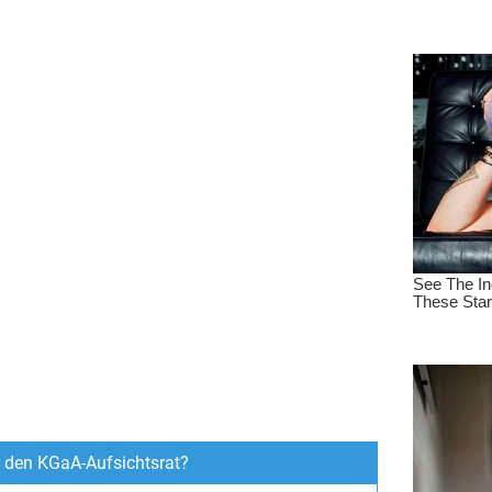
ür den KGaA-Aufsichtsrat?