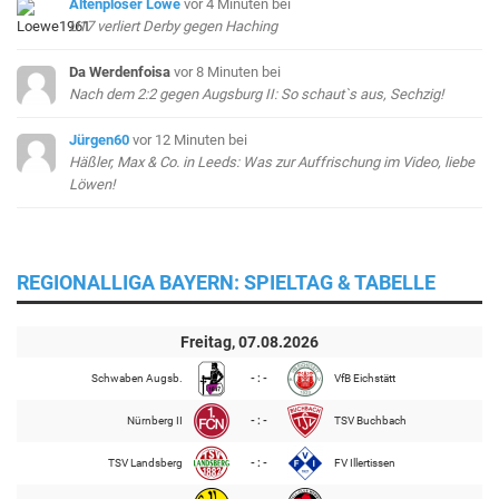
Altenploser Löwe
vor 4 Minuten
bei
U17 verliert Derby gegen Haching
Da Werdenfoisa
vor 8 Minuten
bei
Nach dem 2:2 gegen Augsburg II: So schaut`s aus, Sechzig!
Jürgen60
vor 12 Minuten
bei
Häßler, Max & Co. in Leeds: Was zur Auffrischung im Video, liebe
Löwen!
REGIONALLIGA BAYERN: SPIELTAG & TABELLE
Freitag, 07.08.2026
Schwaben Augsb.
- : -
VfB Eichstätt
Nürnberg II
- : -
TSV Buchbach
TSV Landsberg
- : -
FV Illertissen