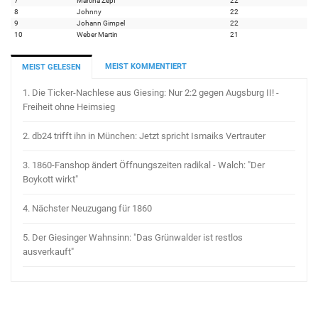
7
Martina Zepf
22
8
Johnny
22
9
Johann Gimpel
22
10
Weber Martin
21
MEIST KOMMENTIERT
MEIST GELESEN
1.
Die Ticker-Nachlese aus Giesing: Nur 2:2 gegen Augsburg II! -
Freiheit ohne Heimsieg
2.
db24 trifft ihn in München: Jetzt spricht Ismaiks Vertrauter
3.
1860-Fanshop ändert Öffnungszeiten radikal - Walch: "Der
Boykott wirkt"
4.
Nächster Neuzugang für 1860
5.
Der Giesinger Wahnsinn: "Das Grünwalder ist restlos
ausverkauft"