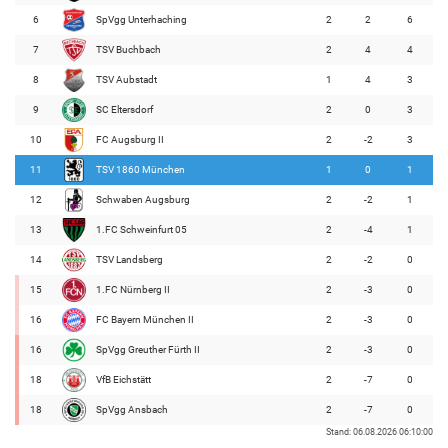
6
SpVgg Unterhaching
2
2
6
7
TSV Buchbach
2
4
4
8
TSV Aubstadt
1
4
3
9
SC Eltersdorf
2
0
3
10
FC Augsburg II
2
-2
3
11
TSV 1860 München
1
0
1
12
Schwaben Augsburg
2
-2
1
13
1.FC Schweinfurt 05
2
-4
1
14
TSV Landsberg
2
-2
0
15
1.FC Nürnberg II
2
-3
0
16
FC Bayern München II
2
-3
0
16
SpVgg Greuther Fürth II
2
-3
0
18
VfB Eichstätt
2
-7
0
18
SpVgg Ansbach
2
-7
0
Stand: 06.08.2026 06:10:00