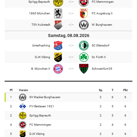
SpVgg Bayreuth
- : -
FC Memmingen
1860 München
- : -
FC Augsburg II
TSV Aubstadt
- : -
W. Burghausen
Samstag, 08.08.2026
Unterhaching
- : -
SC Eltersdorf
DJK Vilzing
- : -
Gr. Fürth II
B. München II
- : -
Schweinfurt 05
Pl
Verein
Sp
T
Pkt
1
SV Wacker Burghausen
2
6
6
2
FV Illertissen 1921
2
5
6
2
SpVgg Bayreuth
2
5
6
4
FC Memmingen
2
4
6
5
DJK Vilzing
2
3
6