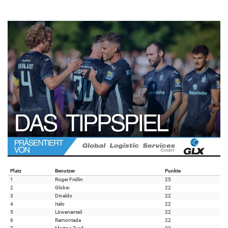
Platz
Benutzer
Punkte
1
Roger Fridlin
25
2
Globsi
22
3
Dinaldo
22
4
Italo
22
5
Löwenanteil
22
6
Ramontada
22