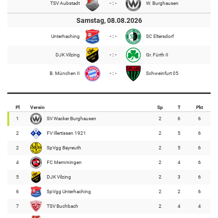
TSV Aubstadt
- : -
W. Burghausen
Samstag, 08.08.2026
Unterhaching
- : -
SC Eltersdorf
DJK Vilzing
- : -
Gr. Fürth II
B. München II
- : -
Schweinfurt 05
Pl
Verein
Sp
T
Pkt
1
SV Wacker Burghausen
2
6
6
2
FV Illertissen 1921
2
5
6
2
SpVgg Bayreuth
2
5
6
4
FC Memmingen
2
4
6
5
DJK Vilzing
2
3
6
6
SpVgg Unterhaching
2
2
6
7
TSV Buchbach
2
4
4