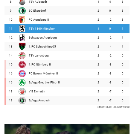
8
TSV Aubstadt
1
4
3
9
SC Eltersdorf
2
0
3
10
FC Augsburg II
2
-2
3
11
TSV 1860 München
1
0
1
12
Schwaben Augsburg
2
-2
1
13
1.FC Schweinfurt 05
2
-4
1
14
TSV Landsberg
2
-2
0
15
1.FC Nürnberg II
2
-3
0
16
FC Bayern München II
2
-3
0
16
SpVgg Greuther Fürth II
2
-3
0
18
VfB Eichstätt
2
-7
0
18
SpVgg Ansbach
2
-7
0
Stand: 06.08.2026 06:10:00