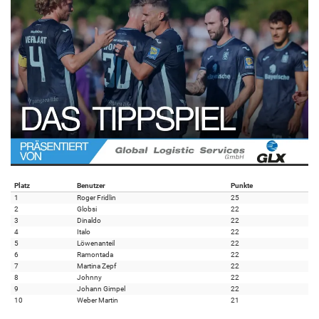
Platz
Benutzer
Punkte
1
Roger Fridlin
25
2
Globsi
22
3
Dinaldo
22
4
Italo
22
5
Löwenanteil
22
6
Ramontada
22
7
Martina Zepf
22
8
Johnny
22
9
Johann Gimpel
22
10
Weber Martin
21