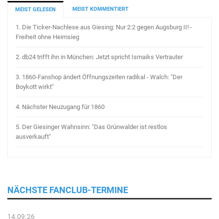
MEIST KOMMENTIERT
MEIST GELESEN
1.
Die Ticker-Nachlese aus Giesing: Nur 2:2 gegen Augsburg II! -
Freiheit ohne Heimsieg
2.
db24 trifft ihn in München: Jetzt spricht Ismaiks Vertrauter
3.
1860-Fanshop ändert Öffnungszeiten radikal - Walch: "Der
Boykott wirkt"
4.
Nächster Neuzugang für 1860
5.
Der Giesinger Wahnsinn: "Das Grünwalder ist restlos
ausverkauft"
NÄCHSTE FANCLUB-TERMINE
14.09.26