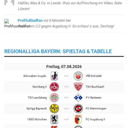
Häßler, Max & Co. in Leeds: Was zur Auffrischung im Video, liebe
Löwen!
Profifußballfan
vor 6 Minuten
bei
Nach dem 2:2 gegen Augsburg II: So schaut`s aus, Sechzig!
REGIONALLIGA BAYERN: SPIELTAG & TABELLE
Freitag, 07.08.2026
Schwaben Augsb.
- : -
VfB Eichstätt
Nürnberg II
- : -
TSV Buchbach
TSV Landsberg
- : -
FV Illertissen
SpVgg Bayreuth
- : -
FC Memmingen
1860 München
- : -
FC Augsburg II