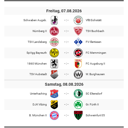
Freitag, 07.08.2026
Schwaben Augsb.
- : -
VfB Eichstätt
Nürnberg II
- : -
TSV Buchbach
TSV Landsberg
- : -
FV Illertissen
SpVgg Bayreuth
- : -
FC Memmingen
1860 München
- : -
FC Augsburg II
TSV Aubstadt
- : -
W. Burghausen
Samstag, 08.08.2026
Unterhaching
- : -
SC Eltersdorf
DJK Vilzing
- : -
Gr. Fürth II
B. München II
- : -
Schweinfurt 05