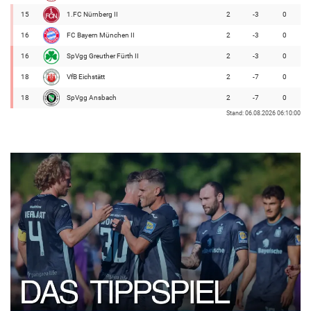
15
1.FC Nürnberg II
2
-3
0
16
FC Bayern München II
2
-3
0
16
SpVgg Greuther Fürth II
2
-3
0
18
VfB Eichstätt
2
-7
0
18
SpVgg Ansbach
2
-7
0
Stand: 06.08.2026 06:10:00