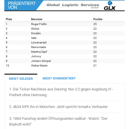
Platz
Benutzer
Punkte
1
Roger Fridlin
25
2
Globsi
22
3
Dinaldo
22
4
Italo
22
5
Löwenanteil
22
6
Ramontada
22
7
Martina Zepf
22
8
Johnny
22
9
Johann Gimpel
22
10
Weber Martin
21
MEIST KOMMENTIERT
MEIST GELESEN
1.
Die Ticker-Nachlese aus Giesing: Nur 2:2 gegen Augsburg II! -
Freiheit ohne Heimsieg
2.
db24 trifft ihn in München: Jetzt spricht Ismaiks Vertrauter
3.
1860-Fanshop ändert Öffnungszeiten radikal - Walch: "Der
Boykott wirkt"