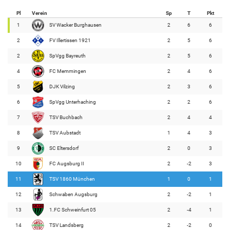
Pl
Verein
Sp
T
Pkt
1
SV Wacker Burghausen
2
6
6
2
FV Illertissen 1921
2
5
6
2
SpVgg Bayreuth
2
5
6
4
FC Memmingen
2
4
6
5
DJK Vilzing
2
3
6
6
SpVgg Unterhaching
2
2
6
7
TSV Buchbach
2
4
4
8
TSV Aubstadt
1
4
3
9
SC Eltersdorf
2
0
3
10
FC Augsburg II
2
-2
3
11
TSV 1860 München
1
0
1
12
Schwaben Augsburg
2
-2
1
13
1.FC Schweinfurt 05
2
-4
1
14
TSV Landsberg
2
-2
0