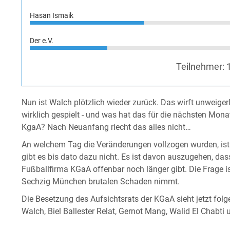
Hasan Ismaik
Der e.V.
Teilnehmer:
Nun ist Walch plötzlich wieder zurück. Das wirft unweiger
wirklich gespielt - und was hat das für die nächsten Mona
KgaA? Nach Neuanfang riecht das alles nicht…
An welchem Tag die Veränderungen vollzogen wurden, ist ak
gibt es bis dato dazu nicht. Es ist davon auszugehen, dass
Fußballfirma KGaA offenbar noch länger gibt. Die Frage is
Sechzig München brutalen Schaden nimmt.
Die Besetzung des Aufsichtsrats der KGaA sieht jetzt fol
Walch, Biel Ballester Relat, Gernot Mang, Walid El Chabti