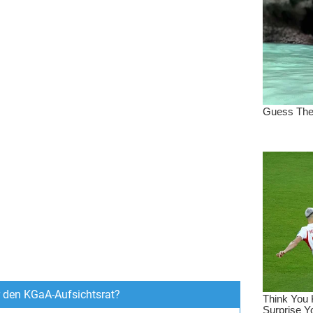
ür den KGaA-Aufsichtsrat?