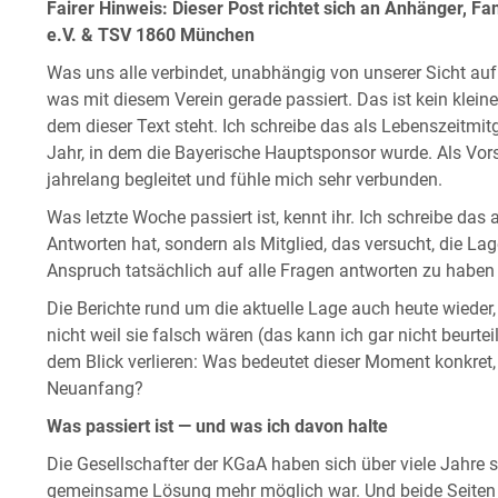
Fairer Hinweis: Dieser Post richtet sich an Anhänger, 
e.V. & TSV 1860 München
Was uns alle verbindet, unabhängig von unserer Sicht au
was mit diesem Verein gerade passiert. Das ist kein klei
dem dieser Text steht. Ich schreibe das als Lebenszeitmi
Jahr, in dem die Bayerische Hauptsponsor wurde. Als Vor
jahrelang begleitet und fühle mich sehr verbunden.
Was letzte Woche passiert ist, kennt ihr. Ich schreibe das 
Antworten hat, sondern als Mitglied, das versucht, die La
Anspruch tatsächlich auf alle Fragen antworten zu haben 
Die Berichte rund um die aktuelle Lage auch heute wieder
nicht weil sie falsch wären (das kann ich gar nicht beurtei
dem Blick verlieren: Was bedeutet dieser Moment konkret,
Neuanfang?
Was passiert ist — und was ich davon halte
Die Gesellschafter der KGaA haben sich über viele Jahre so
gemeinsame Lösung mehr möglich war. Und beide Seiten t