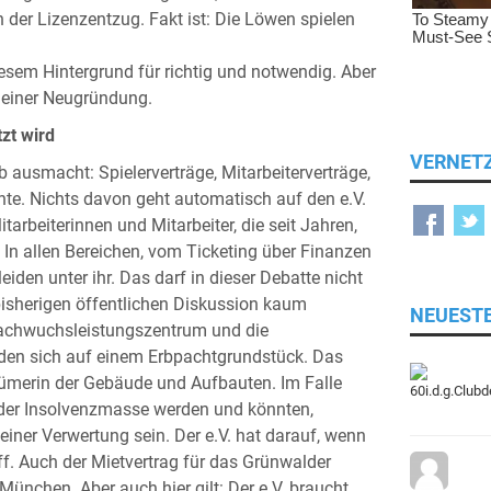
 der Lizenzentzug. Fakt ist: Die Löwen spielen
esem Hintergrund für richtig und notwendig. Aber
an einer Neugründung.
zt wird
VERNET
b ausmacht: Spielerverträge, Mitarbeiterverträge,
hte. Nichts davon geht automatisch auf den e.V.
tarbeiterinnen und Mitarbeiter, die seit Jahren,
. In allen Bereichen, vom Ticketing über Finanzen
eiden unter ihr. Das darf in dieser Debatte nicht
bisherigen öffentlichen Diskussion kaum
NEUEST
 Nachwuchsleistungszentrum und die
den sich auf einem Erbpachtgrundstück. Das
ntümerin der Gebäude und Aufbauten. Im Falle
 der Insolvenzmasse werden und könnten,
iner Verwertung sein. Der e.V. hat darauf, wenn
iff. Auch der Mietvertrag für das Grünwalder
München. Aber auch hier gilt: Der e.V. braucht