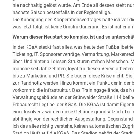
nie nachhaltig gelöst wurde. Am Ende all dessen steht nun
nächste Saison bestenfalls in der Regionalliga.
Die Kündigung des Kooperationsvertrages halte ich vor di
was jetzt folgt, ist keine Umstrukturierung. Es ist näher 
Warum dieser Neustart so komplex ist und so unterschät
In der KGaA steckt fast alles, was heute den Fußballbetrie
Ticketing, IT, Sponsorenverträge, Vermarktung, Markenrec
über. Und hinter all diesen Strukturen stehen Menschen. Mi
manche seit Jahrzehnten, loyal für diesen Verein arbeiten
bis zu Marketing und PR. Sie tragen diese Krise nicht. Sie l
zur Randnotiz werden.Hinzu kommt ein Punkt, der in der 
vorkommt: die Infrastruktur. Das Trainingsgelände, das
Verwaltungsgebäude an der Grünwalder Straße 114 befin
Erbbaurecht liegt bei der KGaA. Die KGaA ist damit Eige
einer Insolvenz würden diese Gebäude grundsätzlich Teil
abhängig von der rechtlichen Ausgestaltung, Gegenstand e
ich das alles richtig verstehe, keinen automatischen Zugr
Stadion läuft auf die KGaA. Das Stadion gehört der Stadt 