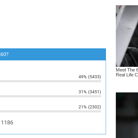
860?
49%
(5433)
31%
(3451)
21%
(2302)
11186