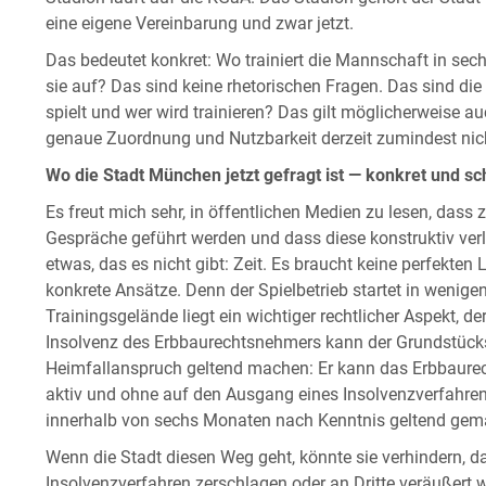
eine eigene Vereinbarung und zwar jetzt.
Das bedeutet konkret: Wo trainiert die Mannschaft in se
sie auf? Das sind keine rhetorischen Fragen. Das sind di
spielt und wer wird trainieren? Das gilt möglicherweise a
genaue Zuordnung und Nutzbarkeit derzeit zumindest nich
Wo die Stadt München jetzt gefragt ist — konkret und sc
Es freut mich sehr, in öffentlichen Medien zu lesen, dass
Gespräche geführt werden und dass diese konstruktiv verlau
etwas, das es nicht gibt: Zeit. Es braucht keine perfekten
konkrete Ansätze. Denn der Spielbetrieb startet in wenig
Trainingsgelände liegt ein wichtiger rechtlicher Aspekt, 
Insolvenz des Erbbaurechtsnehmers kann der Grundstüc
Heimfallanspruch geltend machen: Er kann das Erbbaurec
aktiv und ohne auf den Ausgang eines Insolvenzverfahr
innerhalb von sechs Monaten nach Kenntnis geltend gem
Wenn die Stadt diesen Weg geht, könnte sie verhindern, 
Insolvenzverfahren zerschlagen oder an Dritte veräußert 