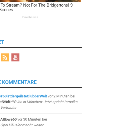
ZT
E KOMMENTARE
#60istdergeilsteClubderWelt
vor 2 Minuten
bei
db24 trifft ihn in München: Jetzt spricht Ismaiks
Vertrauter
Altlöwe60
vor 30 Minuten
bei
Opel Häusler macht weiter