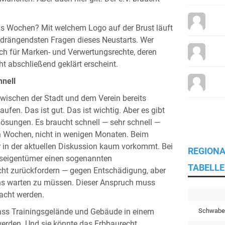
chs Wochen? Mit welchem Logo auf der Brust läuft
e drängendsten Fragen dieses Neustarts. Wer
uch für Marken- und Verwertungsrechte, deren
t abschließend geklärt erscheint.
hnell
 zwischen der Stadt und dem Verein bereits
fen. Das ist gut. Das ist wichtig. Aber es gibt
 Lösungen. Es braucht schnell — sehr schnell —
en Wochen, nicht in wenigen Monaten. Beim
der in der aktuellen Diskussion kaum vorkommt. Bei
REGIONA
kseigentümer einen sogenannten
TABELLE
ht zurückfordern — gegen Entschädigung, aber
ens warten zu müssen. Dieser Anspruch muss
acht werden.
Schwabe
dass Trainingsgelände und Gebäude in einem
werden. Und sie könnte das Erbbaurecht