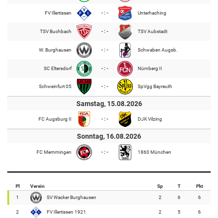
FV Illertissen
- : -
Unterhaching
TSV Buchbach
- : -
TSV Aubstadt
W. Burghausen
- : -
Schwaben Augsb.
SC Eltersdorf
- : -
Nürnberg II
Schweinfurt 05
- : -
SpVgg Bayreuth
Samstag, 15.08.2026
FC Augsburg II
- : -
DJK Vilzing
Sonntag, 16.08.2026
FC Memmingen
- : -
1860 München
Pl
Verein
Sp
T
Pkt
1
SV Wacker Burghausen
2
6
6
2
FV Illertissen 1921
2
5
6