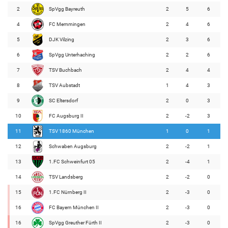
2
SpVgg Bayreuth
2
5
6
4
FC Memmingen
2
4
6
5
DJK Vilzing
2
3
6
6
SpVgg Unterhaching
2
2
6
7
TSV Buchbach
2
4
4
8
TSV Aubstadt
1
4
3
9
SC Eltersdorf
2
0
3
10
FC Augsburg II
2
-2
3
11
TSV 1860 München
1
0
1
12
Schwaben Augsburg
2
-2
1
13
1.FC Schweinfurt 05
2
-4
1
14
TSV Landsberg
2
-2
0
15
1.FC Nürnberg II
2
-3
0
16
FC Bayern München II
2
-3
0
16
SpVgg Greuther Fürth II
2
-3
0