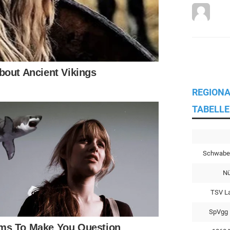
REGIONA
TABELLE
Schwabe
Nü
TSV L
SpVgg 