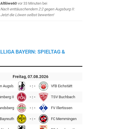
Altlöwe60
vor 33 Minuten
bei
Nach enttäuschendem 2:2 gegen Augsburg II:
Jetzt die Löwen selbst bewerten!
LLIGA BAYERN: SPIELTAG &
Freitag, 07.08.2026
n Augsb.
- : -
VfB Eichstätt
rnberg II
- : -
TSV Buchbach
andsberg
- : -
FV Illertissen
Bayreuth
- : -
FC Memmingen