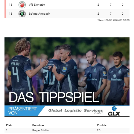
18
VfB Eichstätt
2
-7
0
18
SpVgg Ansbach
2
-7
0
Stand: 06.08.2026 06:10:00
Platz
Benutzer
Punkte
1
Roger Fridlin
25