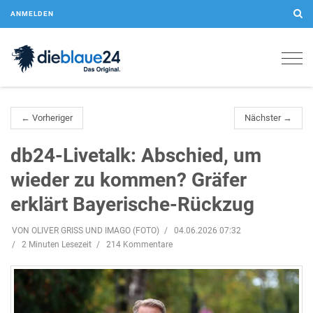
ANMELDEN
Togg
navig
← Vorheriger
Nächster →
db24-Livetalk: Abschied, um
wieder zu kommen? Gräfer
erklärt Bayerische-Rückzug
VON OLIVER GRISS UND IMAGO (FOTO)
04.06.2026 07:32
2 Minuten Lesezeit
214 Kommentare