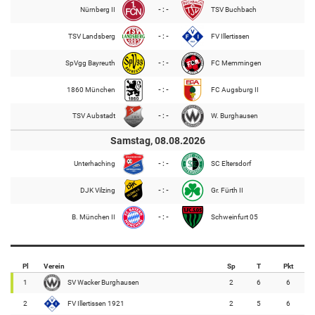
Nürnberg II
- : -
TSV Buchbach
TSV Landsberg
- : -
FV Illertissen
SpVgg Bayreuth
- : -
FC Memmingen
1860 München
- : -
FC Augsburg II
TSV Aubstadt
- : -
W. Burghausen
Samstag, 08.08.2026
Unterhaching
- : -
SC Eltersdorf
DJK Vilzing
- : -
Gr. Fürth II
B. München II
- : -
Schweinfurt 05
Pl
Verein
Sp
T
Pkt
1
SV Wacker Burghausen
2
6
6
2
FV Illertissen 1921
2
5
6