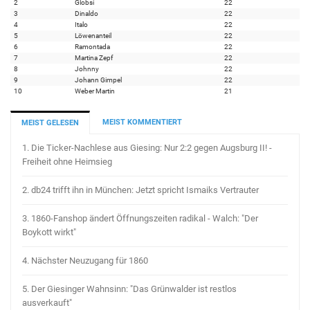
2
Globsi
22
3
Dinaldo
22
4
Italo
22
5
Löwenanteil
22
6
Ramontada
22
7
Martina Zepf
22
8
Johnny
22
9
Johann Gimpel
22
10
Weber Martin
21
MEIST KOMMENTIERT
MEIST GELESEN
1.
Die Ticker-Nachlese aus Giesing: Nur 2:2 gegen Augsburg II! -
Freiheit ohne Heimsieg
2.
db24 trifft ihn in München: Jetzt spricht Ismaiks Vertrauter
3.
1860-Fanshop ändert Öffnungszeiten radikal - Walch: "Der
Boykott wirkt"
4.
Nächster Neuzugang für 1860
5.
Der Giesinger Wahnsinn: "Das Grünwalder ist restlos
ausverkauft"