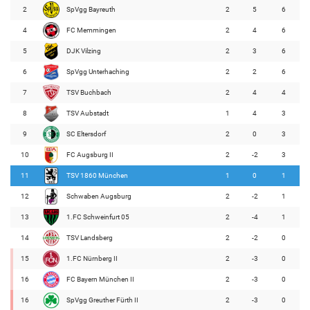
2
SpVgg Bayreuth
2
5
6
4
FC Memmingen
2
4
6
5
DJK Vilzing
2
3
6
6
SpVgg Unterhaching
2
2
6
7
TSV Buchbach
2
4
4
8
TSV Aubstadt
1
4
3
9
SC Eltersdorf
2
0
3
10
FC Augsburg II
2
-2
3
11
TSV 1860 München
1
0
1
12
Schwaben Augsburg
2
-2
1
13
1.FC Schweinfurt 05
2
-4
1
14
TSV Landsberg
2
-2
0
15
1.FC Nürnberg II
2
-3
0
16
FC Bayern München II
2
-3
0
16
SpVgg Greuther Fürth II
2
-3
0