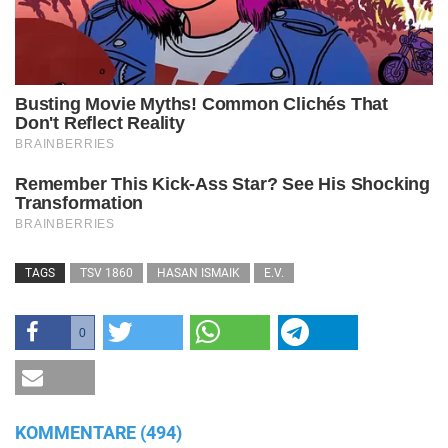
TAGS
TSV 1860
HASAN ISMAIK
E.V.
0
KOMMENTARE (494)