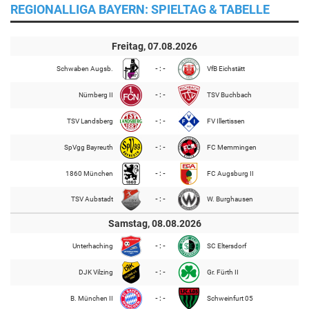
REGIONALLIGA BAYERN: SPIELTAG & TABELLE
Freitag, 07.08.2026
Schwaben Augsb.
- : -
VfB Eichstätt
Nürnberg II
- : -
TSV Buchbach
TSV Landsberg
- : -
FV Illertissen
SpVgg Bayreuth
- : -
FC Memmingen
1860 München
- : -
FC Augsburg II
TSV Aubstadt
- : -
W. Burghausen
Samstag, 08.08.2026
Unterhaching
- : -
SC Eltersdorf
DJK Vilzing
- : -
Gr. Fürth II
B. München II
- : -
Schweinfurt 05