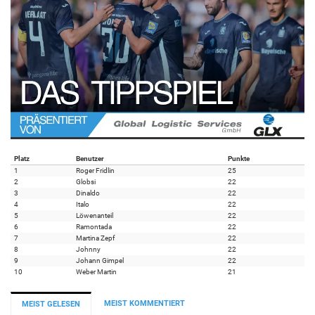
Platz
Benutzer
Punkte
1
Roger Fridlin
25
2
Globsi
22
3
Dinaldo
22
4
Italo
22
5
Löwenanteil
22
6
Ramontada
22
7
Martina Zepf
22
8
Johnny
22
9
Johann Gimpel
22
10
Weber Martin
21
MEIST KOMMENTIERT
MEIST GELESEN