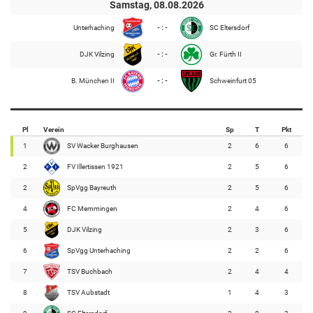
Samstag, 08.08.2026
Unterhaching
- : -
SC Eltersdorf
DJK Vilzing
- : -
Gr. Fürth II
B. München II
- : -
Schweinfurt 05
Pl
Verein
Sp
T
Pkt
1
SV Wacker Burghausen
2
6
6
2
FV Illertissen 1921
2
5
6
2
SpVgg Bayreuth
2
5
6
4
FC Memmingen
2
4
6
5
DJK Vilzing
2
3
6
6
SpVgg Unterhaching
2
2
6
7
TSV Buchbach
2
4
4
8
TSV Aubstadt
1
4
3