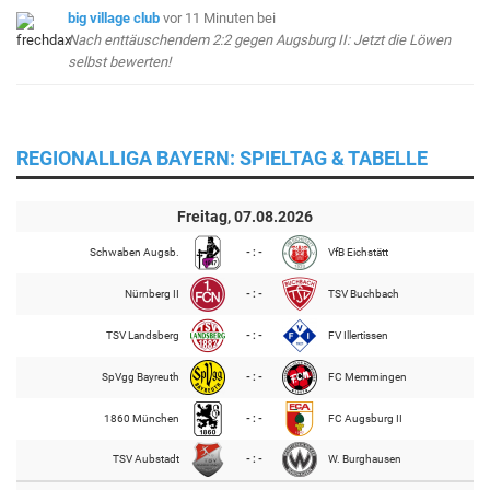
big village club
vor 11 Minuten
bei
Nach enttäuschendem 2:2 gegen Augsburg II: Jetzt die Löwen
selbst bewerten!
REGIONALLIGA BAYERN: SPIELTAG & TABELLE
Freitag, 07.08.2026
Schwaben Augsb.
- : -
VfB Eichstätt
Nürnberg II
- : -
TSV Buchbach
TSV Landsberg
- : -
FV Illertissen
SpVgg Bayreuth
- : -
FC Memmingen
1860 München
- : -
FC Augsburg II
TSV Aubstadt
- : -
W. Burghausen