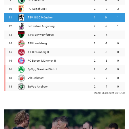
9
SC Eltersdorf
2
0
3
10
FC Augsburg II
2
-2
3
11
TSV 1860 München
1
0
1
12
Schwaben Augsburg
2
-2
1
13
1.FC Schweinfurt 05
2
-4
1
14
TSV Landsberg
2
-2
0
15
1.FC Nürnberg II
2
-3
0
16
FC Bayern München II
2
-3
0
16
SpVgg Greuther Fürth II
2
-3
0
18
VfB Eichstätt
2
-7
0
18
SpVgg Ansbach
2
-7
0
Stand: 06.08.2026 06:10:00