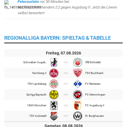
Peterauslaim
vor 30 Minuten
bei
Nach enttäuschendem 2:2 gegen Augsburg II: Jetzt die Löwen
selbst bewerten!
REGIONALLIGA BAYERN: SPIELTAG & TABELLE
Freitag, 07.08.2026
Schwaben Augsb.
- : -
VfB Eichstätt
Nürnberg II
- : -
TSV Buchbach
TSV Landsberg
- : -
FV Illertissen
SpVgg Bayreuth
- : -
FC Memmingen
1860 München
- : -
FC Augsburg II
TSV Aubstadt
- : -
W. Burghausen
Samstag, 08.08.2026