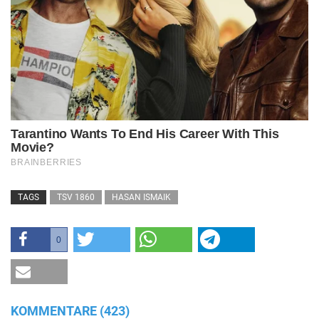
TAGS
TSV 1860
HASAN ISMAIK
0
KOMMENTARE (423)