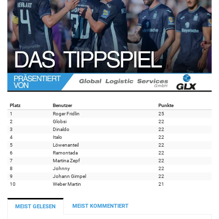
Platz
Benutzer
Punkte
1
Roger Fridlin
25
2
Globsi
22
3
Dinaldo
22
4
Italo
22
5
Löwenanteil
22
6
Ramontada
22
7
Martina Zepf
22
8
Johnny
22
9
Johann Gimpel
22
10
Weber Martin
21
MEIST KOMMENTIERT
MEIST GELESEN