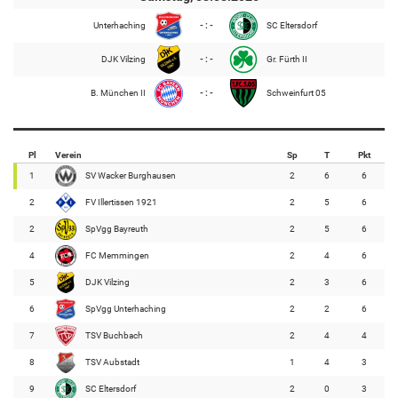
Unterhaching
- : -
SC Eltersdorf
DJK Vilzing
- : -
Gr. Fürth II
B. München II
- : -
Schweinfurt 05
Pl
Verein
Sp
T
Pkt
1
SV Wacker Burghausen
2
6
6
2
FV Illertissen 1921
2
5
6
2
SpVgg Bayreuth
2
5
6
4
FC Memmingen
2
4
6
5
DJK Vilzing
2
3
6
6
SpVgg Unterhaching
2
2
6
7
TSV Buchbach
2
4
4
8
TSV Aubstadt
1
4
3
9
SC Eltersdorf
2
0
3