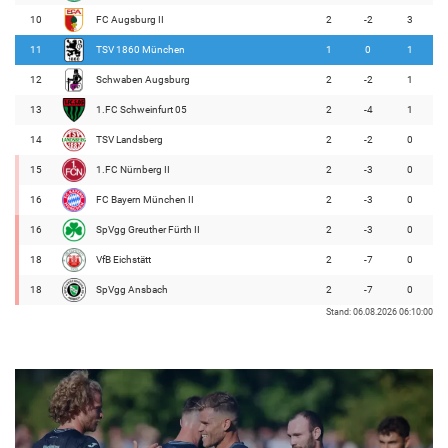
10
FC Augsburg II
2
-2
3
11
TSV 1860 München
1
0
1
12
Schwaben Augsburg
2
-2
1
13
1.FC Schweinfurt 05
2
-4
1
14
TSV Landsberg
2
-2
0
15
1.FC Nürnberg II
2
-3
0
16
FC Bayern München II
2
-3
0
16
SpVgg Greuther Fürth II
2
-3
0
18
VfB Eichstätt
2
-7
0
18
SpVgg Ansbach
2
-7
0
Stand: 06.08.2026 06:10:00