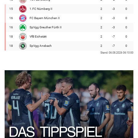
15
1.FC Nürnberg II
2
-3
0
16
FC Bayern München II
2
-3
0
16
SpVgg Greuther Fürth II
2
-3
0
18
VfB Eichstätt
2
-7
0
18
SpVgg Ansbach
2
-7
0
Stand: 06.08.2026 06:10:00