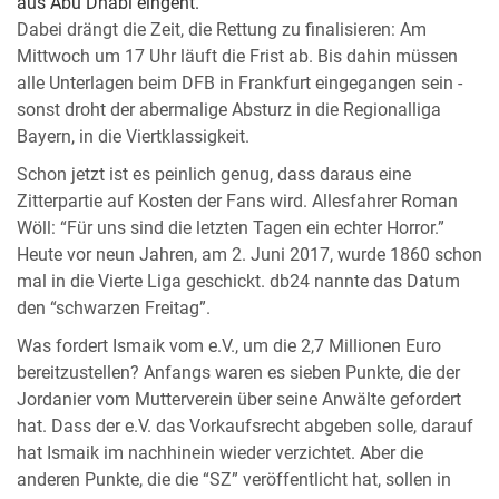
aus Abu Dhabi eingeht.
Dabei drängt die Zeit, die Rettung zu finalisieren: Am
Mittwoch um 17 Uhr läuft die Frist ab. Bis dahin müssen
alle Unterlagen beim DFB in Frankfurt eingegangen sein -
sonst droht der abermalige Absturz in die Regionalliga
Bayern, in die Viertklassigkeit.
Schon jetzt ist es peinlich genug, dass daraus eine
Zitterpartie auf Kosten der Fans wird. Allesfahrer Roman
Wöll: “Für uns sind die letzten Tagen ein echter Horror.”
Heute vor neun Jahren, am 2. Juni 2017, wurde 1860 schon
mal in die Vierte Liga geschickt. db24 nannte das Datum
den “schwarzen Freitag”.
Was fordert Ismaik vom e.V., um die 2,7 Millionen Euro
bereitzustellen? Anfangs waren es sieben Punkte, die der
Jordanier vom Mutterverein über seine Anwälte gefordert
hat. Dass der e.V. das Vorkaufsrecht abgeben solle, darauf
hat Ismaik im nachhinein wieder verzichtet. Aber die
anderen Punkte, die die “SZ” veröffentlicht hat, sollen in