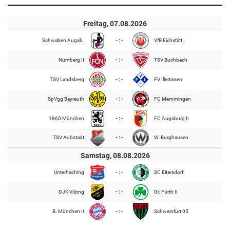
Freitag, 07.08.2026
Schwaben Augsb.
- : -
VfB Eichstätt
Nürnberg II
- : -
TSV Buchbach
TSV Landsberg
- : -
FV Illertissen
SpVgg Bayreuth
- : -
FC Memmingen
1860 München
- : -
FC Augsburg II
TSV Aubstadt
- : -
W. Burghausen
Samstag, 08.08.2026
Unterhaching
- : -
SC Eltersdorf
DJK Vilzing
- : -
Gr. Fürth II
B. München II
- : -
Schweinfurt 05