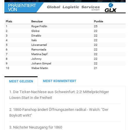
Platz
Benutzer
Punkte
1
Roger Fridlin
25
2
Globsi
22
3
Dinaldo
22
4
Italo
22
5
Löwenanteil
22
6
Ramontada
22
7
Martina Zepf
22
8
Johnny
22
9
Johann Gimpel
22
10
Weber Martin
21
MEIST KOMMENTIERT
MEIST GELESEN
1.
Die Ticker-Nachlese aus Schweinfurt: 2:2! Mittelprächtiger
Löwen-Start in die Freiheit
2.
1860-Fanshop ändert Öffnungszeiten radikal - Walch: "Der
Boykott wirkt"
3.
Nächster Neuzugang für 1860