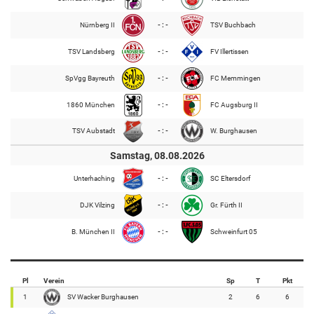
Nürnberg II
- : -
TSV Buchbach
TSV Landsberg
- : -
FV Illertissen
SpVgg Bayreuth
- : -
FC Memmingen
1860 München
- : -
FC Augsburg II
TSV Aubstadt
- : -
W. Burghausen
Samstag, 08.08.2026
Unterhaching
- : -
SC Eltersdorf
DJK Vilzing
- : -
Gr. Fürth II
B. München II
- : -
Schweinfurt 05
Pl
Verein
Sp
T
Pkt
1
SV Wacker Burghausen
2
6
6