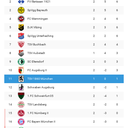
2
FV Illertissen 1921
2
5
6
2
SpVgg Bayreuth
2
5
6
4
FC Memmingen
2
4
6
5
DJK Vilzing
2
3
6
6
SpVgg Unterhaching
2
2
6
7
TSV Buchbach
2
4
4
8
TSV Aubstadt
1
4
3
9
SC Eltersdorf
2
0
3
10
FC Augsburg II
2
-2
3
11
TSV 1860 München
1
0
1
12
Schwaben Augsburg
2
-2
1
13
1.FC Schweinfurt 05
2
-4
1
14
TSV Landsberg
2
-2
0
15
1.FC Nürnberg II
2
-3
0
16
FC Bayern München II
2
-3
0