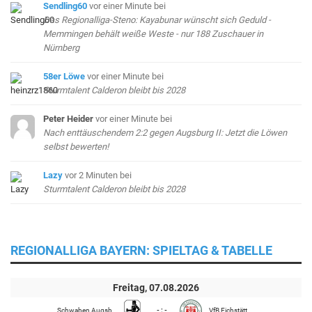
Sendling60
vor einer Minute
bei
Das Regionalliga-Steno: Kayabunar wünscht sich Geduld -
Memmingen behält weiße Weste - nur 188 Zuschauer in
Nürnberg
58er Löwe
vor einer Minute
bei
Sturmtalent Calderon bleibt bis 2028
Peter Heider
vor einer Minute
bei
Nach enttäuschendem 2:2 gegen Augsburg II: Jetzt die Löwen
selbst bewerten!
Lazy
vor 2 Minuten
bei
Sturmtalent Calderon bleibt bis 2028
REGIONALLIGA BAYERN: SPIELTAG & TABELLE
Freitag, 07.08.2026
Schwaben Augsb.
- : -
VfB Eichstätt