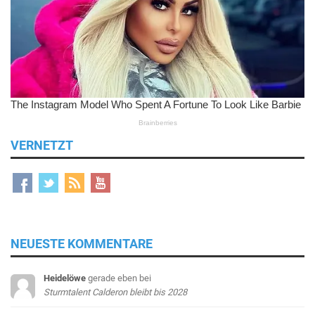
VERNETZT
NEUESTE KOMMENTARE
Heidelöwe
gerade eben
bei
Sturmtalent Calderon bleibt bis 2028