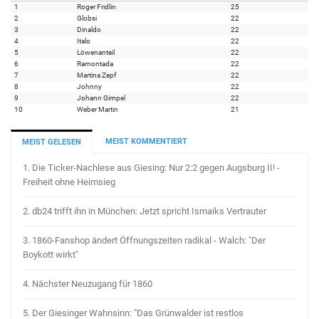
1
Roger Fridlin
25
2
Globsi
22
3
Dinaldo
22
4
Italo
22
5
Löwenanteil
22
6
Ramontada
22
7
Martina Zepf
22
8
Johnny
22
9
Johann Gimpel
22
10
Weber Martin
21
MEIST KOMMENTIERT
MEIST GELESEN
1.
Die Ticker-Nachlese aus Giesing: Nur 2:2 gegen Augsburg II! -
Freiheit ohne Heimsieg
2.
db24 trifft ihn in München: Jetzt spricht Ismaiks Vertrauter
3.
1860-Fanshop ändert Öffnungszeiten radikal - Walch: "Der
Boykott wirkt"
4.
Nächster Neuzugang für 1860
5.
Der Giesinger Wahnsinn: "Das Grünwalder ist restlos