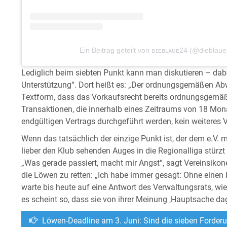
Ein Beitrag geteilt von ᴅɪᴇʙʟᴀᴜᴇ24 (@dieblau
Lediglich beim siebten Punkt kann man diskutieren – dabe
Unterstützung“. Dort heißt es: „Der ordnungsgemäßen Abwi
Textform, dass das Vorkaufsrecht bereits ordnungsgemäß
Transaktionen, die innerhalb eines Zeitraums von 18 Mo
endgültigen Vertrags durchgeführt werden, kein weiteres Vo
Wenn das tatsächlich der einzige Punkt ist, der dem e.V.
lieber den Klub sehenden Auges in die Regionalliga stürzt 
„Was gerade passiert, macht mir Angst“, sagt Vereinsikon
die Löwen zu retten: „Ich habe immer gesagt: Ohne einen 
warte bis heute auf eine Antwort des Verwaltungsrats, wi
es scheint so, dass sie von ihrer Meinung ‚Hauptsache da
Löwen-Deadline am 3. Juni: Sind die sieben Forder