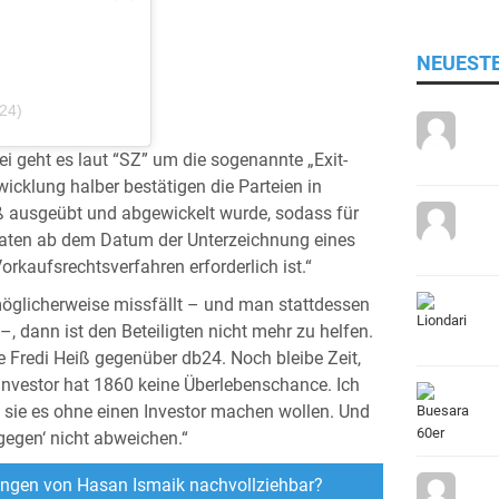
NEUEST
e24)
i geht es laut “SZ” um die sogenannte „Exit-
cklung halber bestätigen die Parteien in
 ausgeübt und abgewickelt wurde, sodass für
naten ab dem Datum der Unterzeichnung eines
rkaufsrechtsverfahren erforderlich ist.“
 möglicherweise missfällt – und man stattdessen
–, dann ist den Beteiligten nicht mehr zu helfen.
e Fredi Heiß gegenüber db24. Noch bleibe Zeit,
Investor hat 1860 keine Überlebenschance. Ich
e sie es ohne einen Investor machen wollen. Und
gegen‘ nicht abweichen.“
ungen von Hasan Ismaik nachvollziehbar?