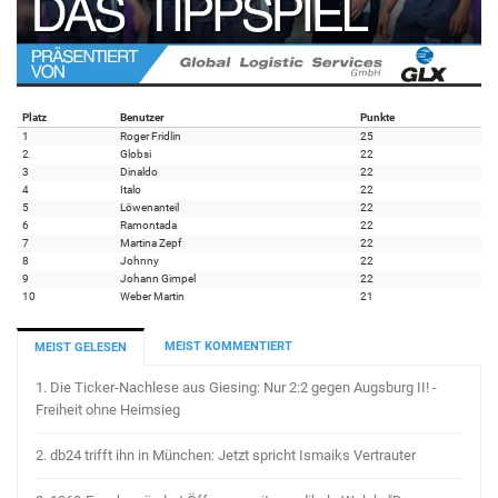
Platz
Benutzer
Punkte
1
Roger Fridlin
25
2
Globsi
22
3
Dinaldo
22
4
Italo
22
5
Löwenanteil
22
6
Ramontada
22
7
Martina Zepf
22
8
Johnny
22
9
Johann Gimpel
22
10
Weber Martin
21
MEIST KOMMENTIERT
MEIST GELESEN
1.
Die Ticker-Nachlese aus Giesing: Nur 2:2 gegen Augsburg II! -
Freiheit ohne Heimsieg
2.
db24 trifft ihn in München: Jetzt spricht Ismaiks Vertrauter