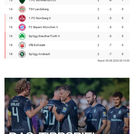
13
1.FC Schweinfurt 05
2
-4
1
14
TSV Landsberg
2
-2
0
15
1.FC Nürnberg II
2
-3
0
16
FC Bayern München II
2
-3
0
16
SpVgg Greuther Fürth II
2
-3
0
18
VfB Eichstätt
2
-7
0
18
SpVgg Ansbach
2
-7
0
Stand: 06.08.2026 06:10:00