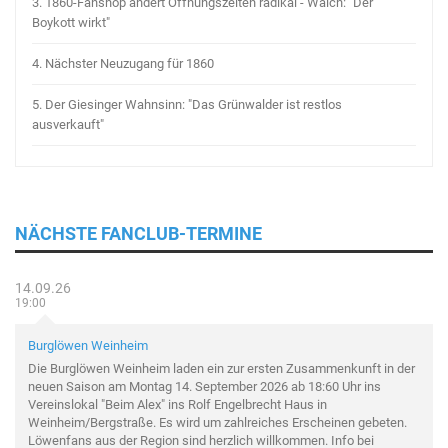
3.
1860-Fanshop ändert Öffnungszeiten radikal - Walch: "Der
Boykott wirkt"
4.
Nächster Neuzugang für 1860
5.
Der Giesinger Wahnsinn: "Das Grünwalder ist restlos
ausverkauft"
NÄCHSTE FANCLUB-TERMINE
14.09.26
19:00
Burglöwen Weinheim
Die Burglöwen Weinheim laden ein zur ersten Zusammenkunft in der
neuen Saison am Montag 14. September 2026 ab 18:60 Uhr ins
Vereinslokal "Beim Alex" ins Rolf Engelbrecht Haus in
Weinheim/Bergstraße. Es wird um zahlreiches Erscheinen gebeten.
Löwenfans aus der Region sind herzlich willkommen. Info bei