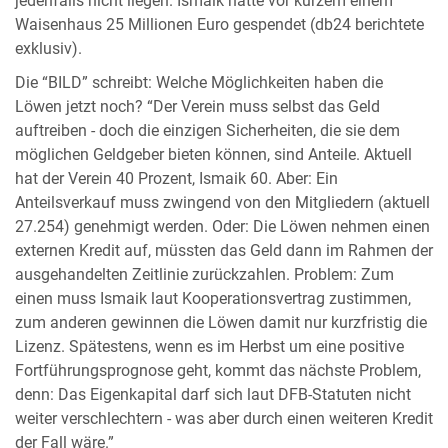
jedenfalls nicht liegen. Ismaik hatte vor kurzem einem
Waisenhaus 25 Millionen Euro gespendet (db24 berichtete
exklusiv).
Die “BILD” schreibt: Welche Möglichkeiten haben die
Löwen jetzt noch? “Der Verein muss selbst das Geld
auftreiben - doch die einzigen Sicherheiten, die sie dem
möglichen Geldgeber bieten können, sind Anteile. Aktuell
hat der Verein 40 Prozent, Ismaik 60. Aber: Ein
Anteilsverkauf muss zwingend von den Mitgliedern (aktuell
27.254) genehmigt werden. Oder: Die Löwen nehmen einen
externen Kredit auf, müssten das Geld dann im Rahmen der
ausgehandelten Zeitlinie zurückzahlen. Problem: Zum
einen muss Ismaik laut Kooperationsvertrag zustimmen,
zum anderen gewinnen die Löwen damit nur kurzfristig die
Lizenz. Spätestens, wenn es im Herbst um eine positive
Fortführungsprognose geht, kommt das nächste Problem,
denn: Das Eigenkapital darf sich laut DFB-Statuten nicht
weiter verschlechtern - was aber durch einen weiteren Kredit
der Fall wäre.”