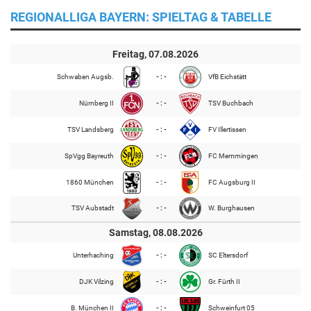
REGIONALLIGA BAYERN: SPIELTAG & TABELLE
Freitag, 07.08.2026
Schwaben Augsb.
- : -
VfB Eichstätt
Nürnberg II
- : -
TSV Buchbach
TSV Landsberg
- : -
FV Illertissen
SpVgg Bayreuth
- : -
FC Memmingen
1860 München
- : -
FC Augsburg II
TSV Aubstadt
- : -
W. Burghausen
Samstag, 08.08.2026
Unterhaching
- : -
SC Eltersdorf
DJK Vilzing
- : -
Gr. Fürth II
B. München II
- : -
Schweinfurt 05