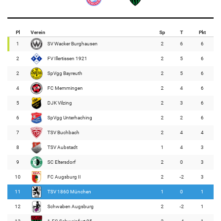
Pl
Verein
Sp
T
Pkt
1
SV Wacker Burghausen
2
6
6
2
FV Illertissen 1921
2
5
6
2
SpVgg Bayreuth
2
5
6
4
FC Memmingen
2
4
6
5
DJK Vilzing
2
3
6
6
SpVgg Unterhaching
2
2
6
7
TSV Buchbach
2
4
4
8
TSV Aubstadt
1
4
3
9
SC Eltersdorf
2
0
3
10
FC Augsburg II
2
-2
3
11
TSV 1860 München
1
0
1
12
Schwaben Augsburg
2
-2
1