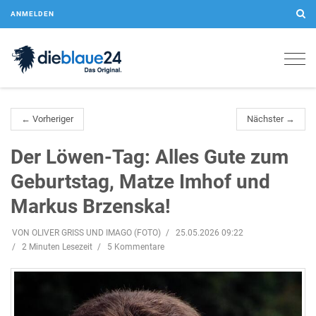
ANMELDEN
Togg
navig
← Vorheriger
Nächster →
Der Löwen-Tag: Alles Gute zum
Geburtstag, Matze Imhof und
Markus Brzenska!
VON OLIVER GRISS UND IMAGO (FOTO)
25.05.2026 09:22
2 Minuten Lesezeit
5 Kommentare