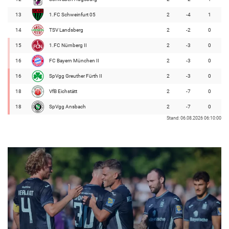
13
1.FC Schweinfurt 05
2
-4
1
14
TSV Landsberg
2
-2
0
15
1.FC Nürnberg II
2
-3
0
16
FC Bayern München II
2
-3
0
16
SpVgg Greuther Fürth II
2
-3
0
18
VfB Eichstätt
2
-7
0
18
SpVgg Ansbach
2
-7
0
Stand: 06.08.2026 06:10:00