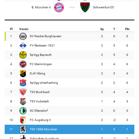
B. München II
- : -
Schweinfurt 05
Pl
Verein
Sp
T
Pkt
1
SV Wacker Burghausen
2
6
6
2
FV Illertissen 1921
2
5
6
2
SpVgg Bayreuth
2
5
6
4
FC Memmingen
2
4
6
5
DJK Vilzing
2
3
6
6
SpVgg Unterhaching
2
2
6
7
TSV Buchbach
2
4
4
8
TSV Aubstadt
1
4
3
9
SC Eltersdorf
2
0
3
10
FC Augsburg II
2
-2
3
11
TSV 1860 München
1
0
1
12
Schwaben Augsburg
2
-2
1