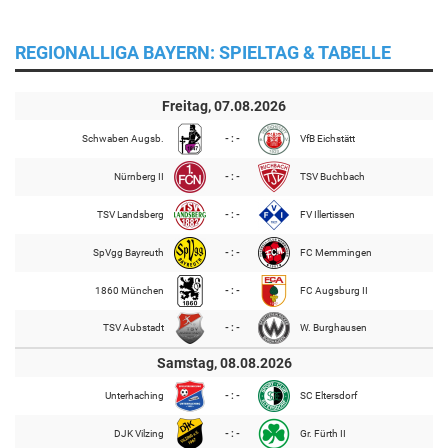
REGIONALLIGA BAYERN: SPIELTAG & TABELLE
Freitag, 07.08.2026
Schwaben Augsb.
- : -
VfB Eichstätt
Nürnberg II
- : -
TSV Buchbach
TSV Landsberg
- : -
FV Illertissen
SpVgg Bayreuth
- : -
FC Memmingen
1860 München
- : -
FC Augsburg II
TSV Aubstadt
- : -
W. Burghausen
Samstag, 08.08.2026
Unterhaching
- : -
SC Eltersdorf
DJK Vilzing
- : -
Gr. Fürth II