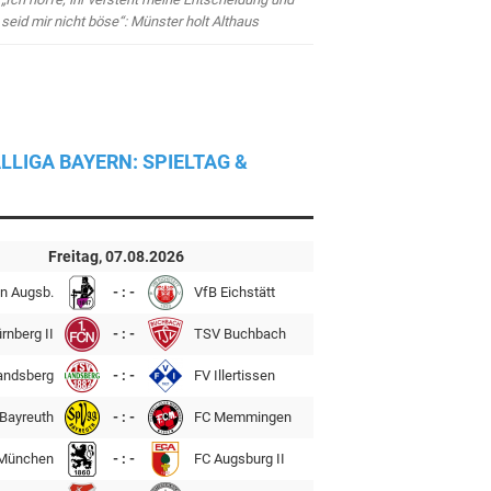
seid mir nicht böse“: Münster holt Althaus
LLIGA BAYERN: SPIELTAG &
Freitag, 07.08.2026
n Augsb.
- : -
VfB Eichstätt
rnberg II
- : -
TSV Buchbach
andsberg
- : -
FV Illertissen
Bayreuth
- : -
FC Memmingen
München
- : -
FC Augsburg II