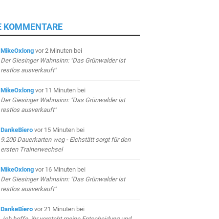
E KOMMENTARE
MikeOxlong
vor 2 Minuten
bei
Der Giesinger Wahnsinn: "Das Grünwalder ist
restlos ausverkauft"
MikeOxlong
vor 11 Minuten
bei
Der Giesinger Wahnsinn: "Das Grünwalder ist
restlos ausverkauft"
DankeBiero
vor 15 Minuten
bei
9.200 Dauerkarten weg - Eichstätt sorgt für den
ersten Trainerwechsel
MikeOxlong
vor 16 Minuten
bei
Der Giesinger Wahnsinn: "Das Grünwalder ist
restlos ausverkauft"
DankeBiero
vor 21 Minuten
bei
„Ich hoffe, ihr versteht meine Entscheidung und