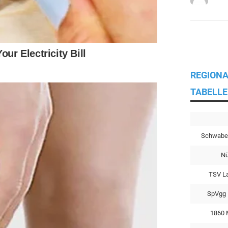
REGIONA
TABELLE
Schwabe
Nü
TSV L
SpVgg 
1860 