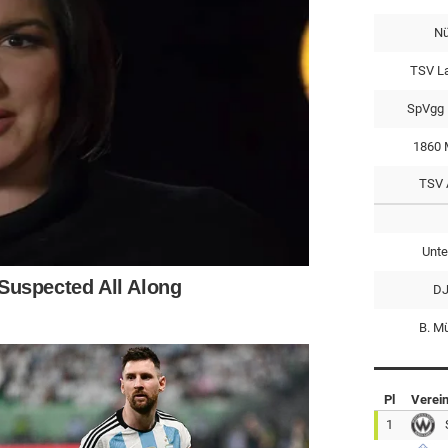
Nü
TSV L
SpVgg 
1860 
TSV 
Unte
DJ
B. M
Pl
Verei
1