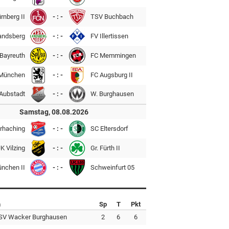
rnberg II
- : -
TSV Buchbach
andsberg
- : -
FV Illertissen
Bayreuth
- : -
FC Memmingen
München
- : -
FC Augsburg II
Aubstadt
- : -
W. Burghausen
Samstag, 08.08.2026
rhaching
- : -
SC Eltersdorf
K Vilzing
- : -
Gr. Fürth II
ünchen II
- : -
Schweinfurt 05
n
Sp
T
Pkt
SV Wacker Burghausen
2
6
6