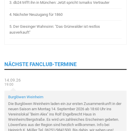
3.
db24 trifft ihn in München: Jetzt spricht Ismaiks Vertrauter
4.
Nächster Neuzugang für 1860
5.
Der Giesinger Wahnsinn: "Das Grünwalder ist restlos
ausverkauft"
NÄCHSTE FANCLUB-TERMINE
14.09.26
19:00
Burglöwen Weinheim
Die Burglöwen Weinheim laden ein zur ersten Zusammenkunft in der
neuen Saison am Montag 14. September 2026 ab 18:60 Uhr ins
Vereinslokal "Beim Alex" ins Rolf Engelbrecht Haus in
Weinheim/Bergstraße. Es wird um zahlreiches Erscheinen gebeten.
Löwenfans aus der Region sind herzlich willkommen. Info bei
Heinrich K. Müller Tel. 06251/9841500. Bis dahin, wir sehen uns!