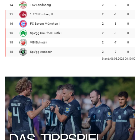
14
TSV Landsberg
2
-2
0
15
1.FC Nürnberg II
2
-3
0
16
FC Bayern München II
2
-3
0
16
SpVgg Greuther Fürth II
2
-3
0
18
VfB Eichstätt
2
-7
0
18
SpVgg Ansbach
2
-7
0
Stand: 06.08.2026 06:10:00