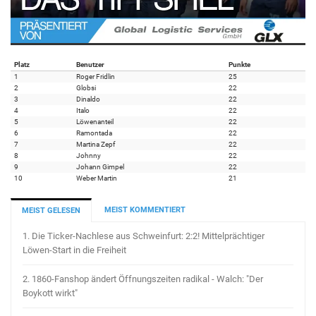
Platz
Benutzer
Punkte
1
Roger Fridlin
25
2
Globsi
22
3
Dinaldo
22
4
Italo
22
5
Löwenanteil
22
6
Ramontada
22
7
Martina Zepf
22
8
Johnny
22
9
Johann Gimpel
22
10
Weber Martin
21
MEIST KOMMENTIERT
MEIST GELESEN
1.
Die Ticker-Nachlese aus Schweinfurt: 2:2! Mittelprächtiger
Löwen-Start in die Freiheit
2.
1860-Fanshop ändert Öffnungszeiten radikal - Walch: "Der
Boykott wirkt"