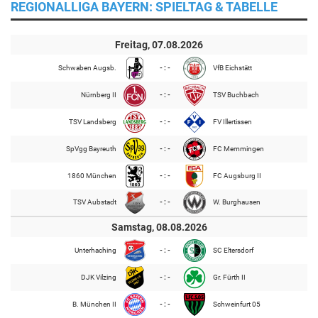
REGIONALLIGA BAYERN: SPIELTAG & TABELLE
Freitag, 07.08.2026
Schwaben Augsb.
- : -
VfB Eichstätt
Nürnberg II
- : -
TSV Buchbach
TSV Landsberg
- : -
FV Illertissen
SpVgg Bayreuth
- : -
FC Memmingen
1860 München
- : -
FC Augsburg II
TSV Aubstadt
- : -
W. Burghausen
Samstag, 08.08.2026
Unterhaching
- : -
SC Eltersdorf
DJK Vilzing
- : -
Gr. Fürth II
B. München II
- : -
Schweinfurt 05