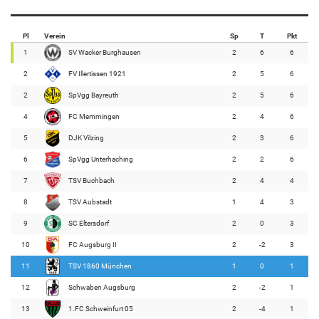
Pl
Verein
Sp
T
Pkt
1
SV Wacker Burghausen
2
6
6
2
FV Illertissen 1921
2
5
6
2
SpVgg Bayreuth
2
5
6
4
FC Memmingen
2
4
6
5
DJK Vilzing
2
3
6
6
SpVgg Unterhaching
2
2
6
7
TSV Buchbach
2
4
4
8
TSV Aubstadt
1
4
3
9
SC Eltersdorf
2
0
3
10
FC Augsburg II
2
-2
3
11
TSV 1860 München
1
0
1
12
Schwaben Augsburg
2
-2
1
13
1.FC Schweinfurt 05
2
-4
1