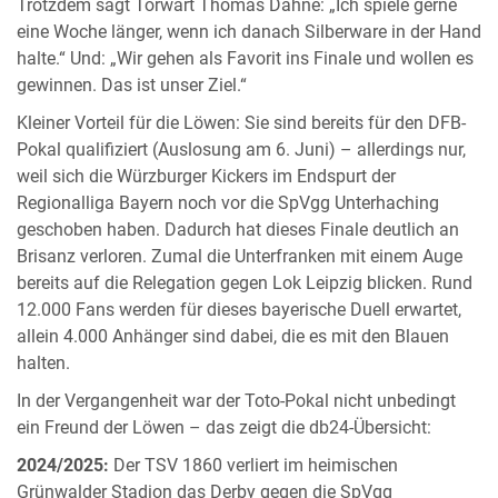
Trotzdem sagt Torwart Thomas Dähne: „Ich spiele gerne
eine Woche länger, wenn ich danach Silberware in der Hand
halte.“ Und: „Wir gehen als Favorit ins Finale und wollen es
gewinnen. Das ist unser Ziel.“
Kleiner Vorteil für die Löwen: Sie sind bereits für den DFB-
Pokal qualifiziert (Auslosung am 6. Juni) – allerdings nur,
weil sich die Würzburger Kickers im Endspurt der
Regionalliga Bayern noch vor die SpVgg Unterhaching
geschoben haben. Dadurch hat dieses Finale deutlich an
Brisanz verloren. Zumal die Unterfranken mit einem Auge
bereits auf die Relegation gegen Lok Leipzig blicken. Rund
12.000 Fans werden für dieses bayerische Duell erwartet,
allein 4.000 Anhänger sind dabei, die es mit den Blauen
halten.
In der Vergangenheit war der Toto-Pokal nicht unbedingt
ein Freund der Löwen – das zeigt die db24-Übersicht:
2024/2025:
Der TSV 1860 verliert im heimischen
Grünwalder Stadion das Derby gegen die SpVgg