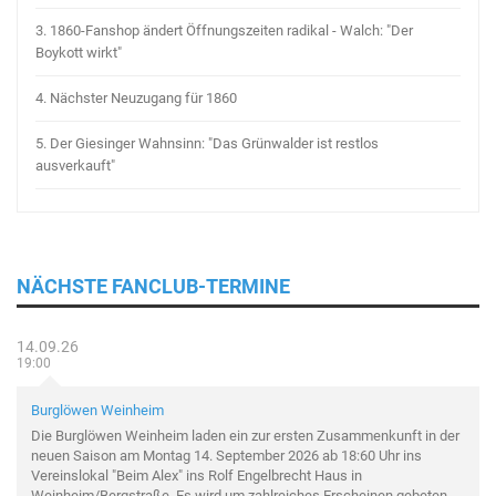
3.
1860-Fanshop ändert Öffnungszeiten radikal - Walch: "Der
Boykott wirkt"
4.
Nächster Neuzugang für 1860
5.
Der Giesinger Wahnsinn: "Das Grünwalder ist restlos
ausverkauft"
NÄCHSTE FANCLUB-TERMINE
14.09.26
19:00
Burglöwen Weinheim
Die Burglöwen Weinheim laden ein zur ersten Zusammenkunft in der
neuen Saison am Montag 14. September 2026 ab 18:60 Uhr ins
Vereinslokal "Beim Alex" ins Rolf Engelbrecht Haus in
Weinheim/Bergstraße. Es wird um zahlreiches Erscheinen gebeten.