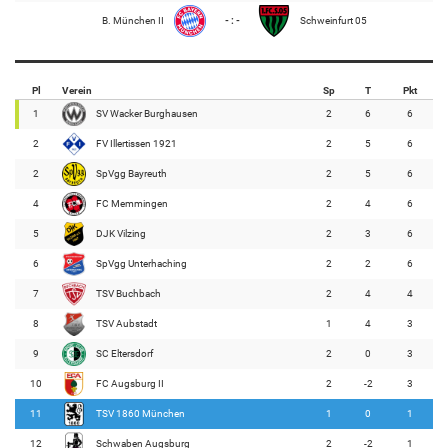
B. München II
- : -
Schweinfurt 05
Pl
Verein
Sp
T
Pkt
1
SV Wacker Burghausen
2
6
6
2
FV Illertissen 1921
2
5
6
2
SpVgg Bayreuth
2
5
6
4
FC Memmingen
2
4
6
5
DJK Vilzing
2
3
6
6
SpVgg Unterhaching
2
2
6
7
TSV Buchbach
2
4
4
8
TSV Aubstadt
1
4
3
9
SC Eltersdorf
2
0
3
10
FC Augsburg II
2
-2
3
11
TSV 1860 München
1
0
1
12
Schwaben Augsburg
2
-2
1