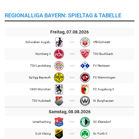
REGIONALLIGA BAYERN: SPIELTAG & TABELLE
Freitag, 07.08.2026
Schwaben Augsb.
- : -
VfB Eichstätt
Nürnberg II
- : -
TSV Buchbach
TSV Landsberg
- : -
FV Illertissen
SpVgg Bayreuth
- : -
FC Memmingen
1860 München
- : -
FC Augsburg II
TSV Aubstadt
- : -
W. Burghausen
Samstag, 08.08.2026
Unterhaching
- : -
SC Eltersdorf
DJK Vilzing
- : -
Gr. Fürth II