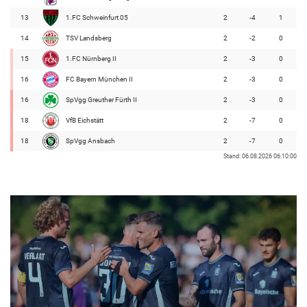
13
1.FC Schweinfurt 05
2
-4
1
14
TSV Landsberg
2
-2
0
15
1.FC Nürnberg II
2
-3
0
16
FC Bayern München II
2
-3
0
16
SpVgg Greuther Fürth II
2
-3
0
18
VfB Eichstätt
2
-7
0
18
SpVgg Ansbach
2
-7
0
Stand: 06.08.2026 06:10:00