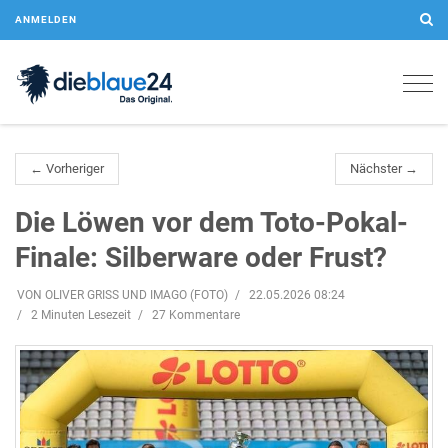
ANMELDEN
Togg
navig
← Vorheriger
Nächster →
Die Löwen vor dem Toto-Pokal-
Finale: Silberware oder Frust?
VON OLIVER GRISS UND IMAGO (FOTO)
22.05.2026 08:24
2 Minuten Lesezeit
27 Kommentare