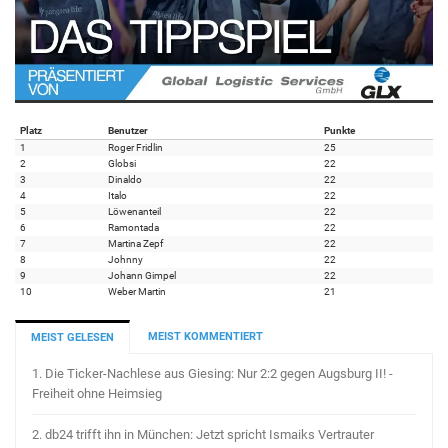
Platz
Benutzer
Punkte
1
Roger Fridlin
25
2
Globsi
22
3
Dinaldo
22
4
Italo
22
5
Löwenanteil
22
6
Ramontada
22
7
Martina Zepf
22
8
Johnny
22
9
Johann Gimpel
22
10
Weber Martin
21
MEIST KOMMENTIERT
MEIST GELESEN
1.
Die Ticker-Nachlese aus Giesing: Nur 2:2 gegen Augsburg II! -
Freiheit ohne Heimsieg
2.
db24 trifft ihn in München: Jetzt spricht Ismaiks Vertrauter