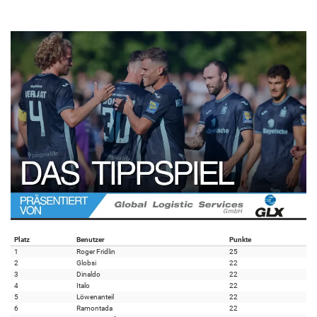
Platz
Benutzer
Punkte
1
Roger Fridlin
25
2
Globsi
22
3
Dinaldo
22
4
Italo
22
5
Löwenanteil
22
6
Ramontada
22