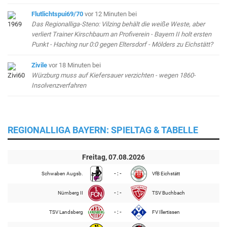
Flutlichtspui69/70
vor 12 Minuten
bei
Das Regionalliga-Steno: Vilzing behält die weiße Weste, aber
verliert Trainer Kirschbaum an Profiverein - Bayern II holt ersten
Punkt - Haching nur 0:0 gegen Eltersdorf - Mölders zu Eichstätt?
Zivile
vor 18 Minuten
bei
Würzburg muss auf Kiefersauer verzichten - wegen 1860-
Insolvenzverfahren
REGIONALLIGA BAYERN: SPIELTAG & TABELLE
Freitag, 07.08.2026
Schwaben Augsb.
- : -
VfB Eichstätt
Nürnberg II
- : -
TSV Buchbach
TSV Landsberg
- : -
FV Illertissen