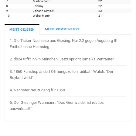
7
Martina Zepf
22
8
Johnny
22
9
Johann Gimpel
22
10
Weber Martin
21
MEIST KOMMENTIERT
MEIST GELESEN
1.
Die Ticker-Nachlese aus Giesing: Nur 2:2 gegen Augsburg II! -
Freiheit ohne Heimsieg
2.
db24 trifft ihn in München: Jetzt spricht Ismaiks Vertrauter
3.
1860-Fanshop ändert Öffnungszeiten radikal - Walch: "Der
Boykott wirkt"
4.
Nächster Neuzugang für 1860
5.
Der Giesinger Wahnsinn: "Das Grünwalder ist restlos
ausverkauft"