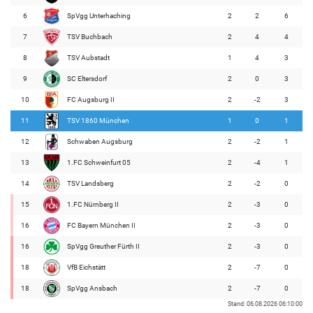
6
SpVgg Unterhaching
2
2
6
7
TSV Buchbach
2
4
4
8
TSV Aubstadt
1
4
3
9
SC Eltersdorf
2
0
3
10
FC Augsburg II
2
-2
3
11
TSV 1860 München
1
0
1
12
Schwaben Augsburg
2
-2
1
13
1.FC Schweinfurt 05
2
-4
1
14
TSV Landsberg
2
-2
0
15
1.FC Nürnberg II
2
-3
0
16
FC Bayern München II
2
-3
0
16
SpVgg Greuther Fürth II
2
-3
0
18
VfB Eichstätt
2
-7
0
18
SpVgg Ansbach
2
-7
0
Stand: 06.08.2026 06:10:00