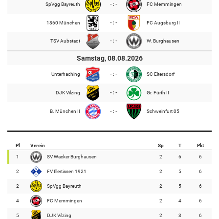
SpVgg Bayreuth
- : -
FC Memmingen
1860 München
- : -
FC Augsburg II
TSV Aubstadt
- : -
W. Burghausen
Samstag, 08.08.2026
Unterhaching
- : -
SC Eltersdorf
DJK Vilzing
- : -
Gr. Fürth II
B. München II
- : -
Schweinfurt 05
Pl
Verein
Sp
T
Pkt
1
SV Wacker Burghausen
2
6
6
2
FV Illertissen 1921
2
5
6
2
SpVgg Bayreuth
2
5
6
4
FC Memmingen
2
4
6
5
DJK Vilzing
2
3
6