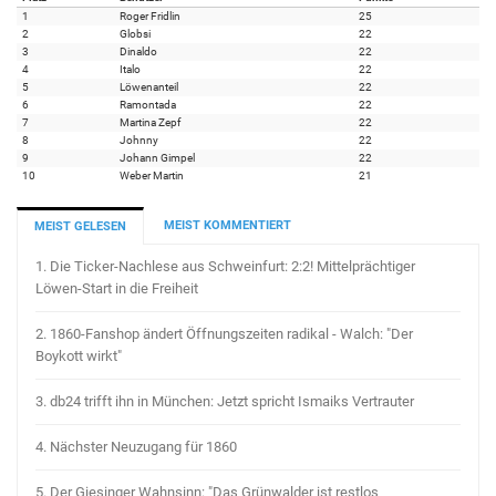
1
Roger Fridlin
25
2
Globsi
22
3
Dinaldo
22
4
Italo
22
5
Löwenanteil
22
6
Ramontada
22
7
Martina Zepf
22
8
Johnny
22
9
Johann Gimpel
22
10
Weber Martin
21
MEIST KOMMENTIERT
MEIST GELESEN
1.
Die Ticker-Nachlese aus Schweinfurt: 2:2! Mittelprächtiger
Löwen-Start in die Freiheit
2.
1860-Fanshop ändert Öffnungszeiten radikal - Walch: "Der
Boykott wirkt"
3.
db24 trifft ihn in München: Jetzt spricht Ismaiks Vertrauter
4.
Nächster Neuzugang für 1860
5.
Der Giesinger Wahnsinn: "Das Grünwalder ist restlos