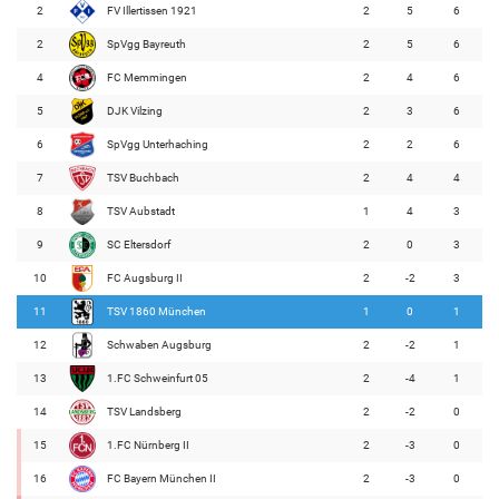
2
FV Illertissen 1921
2
5
6
2
SpVgg Bayreuth
2
5
6
4
FC Memmingen
2
4
6
5
DJK Vilzing
2
3
6
6
SpVgg Unterhaching
2
2
6
7
TSV Buchbach
2
4
4
8
TSV Aubstadt
1
4
3
9
SC Eltersdorf
2
0
3
10
FC Augsburg II
2
-2
3
11
TSV 1860 München
1
0
1
12
Schwaben Augsburg
2
-2
1
13
1.FC Schweinfurt 05
2
-4
1
14
TSV Landsberg
2
-2
0
15
1.FC Nürnberg II
2
-3
0
16
FC Bayern München II
2
-3
0