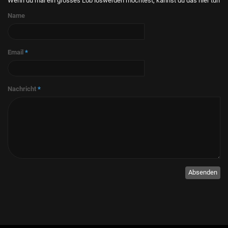
Wenn du mal ein grosses Lob loswerden möchtest, kannst du das hier tun
Name
Email
*
Nachricht
*
Absenden