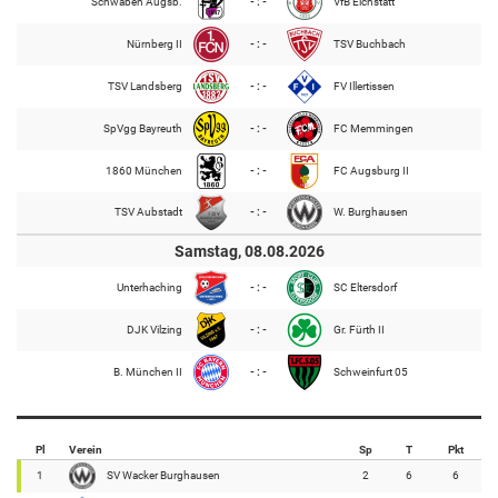
Schwaben Augsb.
- : -
VfB Eichstätt
Nürnberg II
- : -
TSV Buchbach
TSV Landsberg
- : -
FV Illertissen
SpVgg Bayreuth
- : -
FC Memmingen
1860 München
- : -
FC Augsburg II
TSV Aubstadt
- : -
W. Burghausen
Samstag, 08.08.2026
Unterhaching
- : -
SC Eltersdorf
DJK Vilzing
- : -
Gr. Fürth II
B. München II
- : -
Schweinfurt 05
Pl
Verein
Sp
T
Pkt
1
SV Wacker Burghausen
2
6
6