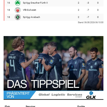
16
SpVgg Greuther Fürth II
2
-3
0
18
VfB Eichstätt
2
-7
0
18
SpVgg Ansbach
2
-7
0
Stand: 06.08.2026 06:10:00
Platz
Benutzer
Punkte