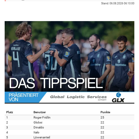
Stand: 06.08.2026 06:10:00
Platz
Benutzer
Punkte
1
Roger Fridlin
25
2
Globsi
22
3
Dinaldo
22
4
Italo
22
5
Löwenanteil
22