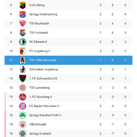
5
DJK Vilzing
2
3
6
6
SpVgg Unterhaching
2
2
6
7
TSV Buchbach
2
4
4
8
TSV Aubstadt
1
4
3
9
SC Eltersdorf
2
0
3
10
FC Augsburg II
2
-2
3
11
TSV 1860 München
1
0
1
12
Schwaben Augsburg
2
-2
1
13
1.FC Schweinfurt 05
2
-4
1
14
TSV Landsberg
2
-2
0
15
1.FC Nürnberg II
2
-3
0
16
FC Bayern München II
2
-3
0
16
SpVgg Greuther Fürth II
2
-3
0
18
VfB Eichstätt
2
-7
0
18
SpVgg Ansbach
2
-7
0