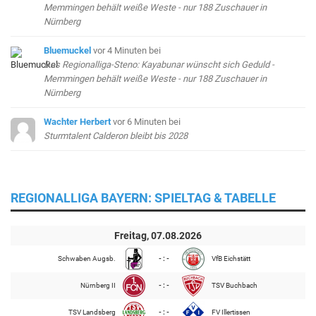
Memmingen behält weiße Weste - nur 188 Zuschauer in
Nürnberg
Bluemuckel
vor 4 Minuten
bei
Das Regionalliga-Steno: Kayabunar wünscht sich Geduld -
Memmingen behält weiße Weste - nur 188 Zuschauer in
Nürnberg
Wachter Herbert
vor 6 Minuten
bei
Sturmtalent Calderon bleibt bis 2028
REGIONALLIGA BAYERN: SPIELTAG & TABELLE
Freitag, 07.08.2026
Schwaben Augsb.
- : -
VfB Eichstätt
Nürnberg II
- : -
TSV Buchbach
TSV Landsberg
- : -
FV Illertissen