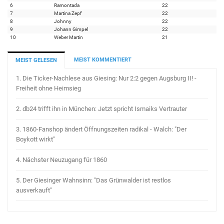
6
Ramontada
22
7
Martina Zepf
22
8
Johnny
22
9
Johann Gimpel
22
10
Weber Martin
21
MEIST KOMMENTIERT
MEIST GELESEN
1.
Die Ticker-Nachlese aus Giesing: Nur 2:2 gegen Augsburg II! -
Freiheit ohne Heimsieg
2.
db24 trifft ihn in München: Jetzt spricht Ismaiks Vertrauter
3.
1860-Fanshop ändert Öffnungszeiten radikal - Walch: "Der
Boykott wirkt"
4.
Nächster Neuzugang für 1860
5.
Der Giesinger Wahnsinn: "Das Grünwalder ist restlos
ausverkauft"