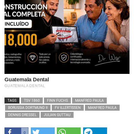
TAGS
TSV 1860
FINN FUCHS
MANFRED PAULA
BORUSSIA DORTMUND II
FV ILLERTISSEN
MANFRED PAULA
DENNIS DRESSEL
JULIAN GUTTAU
0