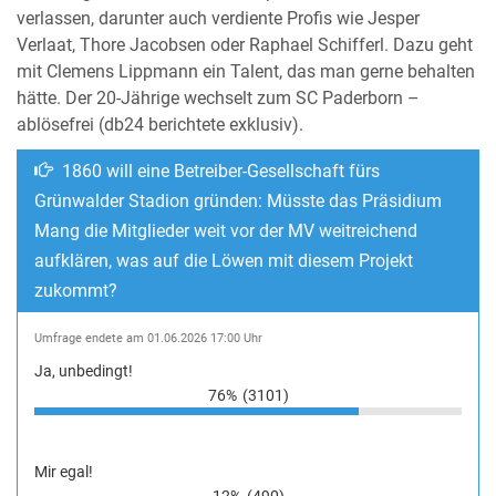
verlassen, darunter auch verdiente Profis wie Jesper
Verlaat, Thore Jacobsen oder Raphael Schifferl. Dazu geht
mit Clemens Lippmann ein Talent, das man gerne behalten
hätte. Der 20-Jährige wechselt zum SC Paderborn –
ablösefrei (db24 berichtete exklusiv).
1860 will eine Betreiber-Gesellschaft fürs
Grünwalder Stadion gründen: Müsste das Präsidium
Mang die Mitglieder weit vor der MV weitreichend
aufklären, was auf die Löwen mit diesem Projekt
zukommt?
Umfrage endete am 01.06.2026 17:00 Uhr
Ja, unbedingt!
76%
(3101)
Mir egal!
12%
(490)