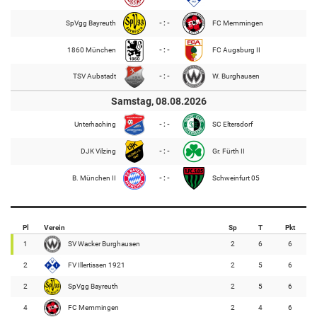
SpVgg Bayreuth
- : -
FC Memmingen
1860 München
- : -
FC Augsburg II
TSV Aubstadt
- : -
W. Burghausen
Samstag, 08.08.2026
Unterhaching
- : -
SC Eltersdorf
DJK Vilzing
- : -
Gr. Fürth II
B. München II
- : -
Schweinfurt 05
Pl
Verein
Sp
T
Pkt
1
SV Wacker Burghausen
2
6
6
2
FV Illertissen 1921
2
5
6
2
SpVgg Bayreuth
2
5
6
4
FC Memmingen
2
4
6