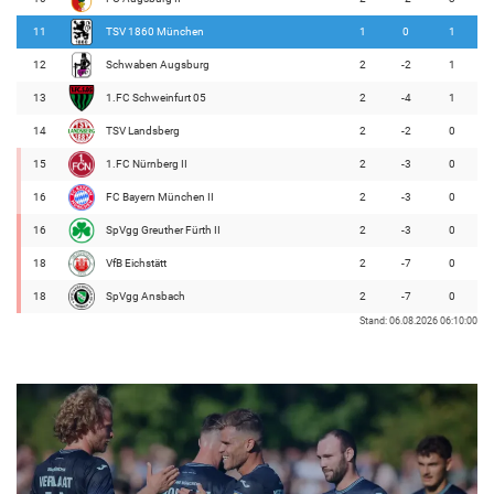
11
TSV 1860 München
1
0
1
12
Schwaben Augsburg
2
-2
1
13
1.FC Schweinfurt 05
2
-4
1
14
TSV Landsberg
2
-2
0
15
1.FC Nürnberg II
2
-3
0
16
FC Bayern München II
2
-3
0
16
SpVgg Greuther Fürth II
2
-3
0
18
VfB Eichstätt
2
-7
0
18
SpVgg Ansbach
2
-7
0
Stand: 06.08.2026 06:10:00