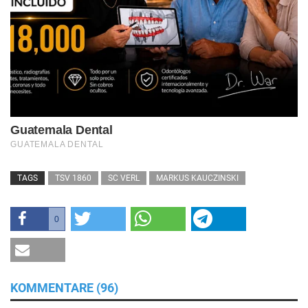
TAGS
TSV 1860
SC VERL
MARKUS KAUCZINSKI
0
KOMMENTARE (96)