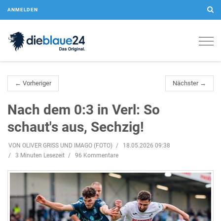
ANMELDEN
Togg
navig
← Vorheriger
Nächster →
Nach dem 0:3 in Verl: So
schaut's aus, Sechzig!
VON OLIVER GRISS UND IMAGO (FOTO)
18.05.2026 09:38
3 Minuten Lesezeit
96 Kommentare