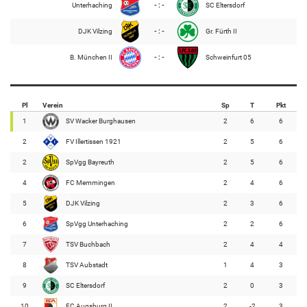
Unterhaching
- : -
SC Eltersdorf
DJK Vilzing
- : -
Gr. Fürth II
B. München II
- : -
Schweinfurt 05
Pl
Verein
Sp
T
Pkt
1
SV Wacker Burghausen
2
6
6
2
FV Illertissen 1921
2
5
6
2
SpVgg Bayreuth
2
5
6
4
FC Memmingen
2
4
6
5
DJK Vilzing
2
3
6
6
SpVgg Unterhaching
2
2
6
7
TSV Buchbach
2
4
4
8
TSV Aubstadt
1
4
3
9
SC Eltersdorf
2
0
3
10
FC Augsburg II
2
-2
3