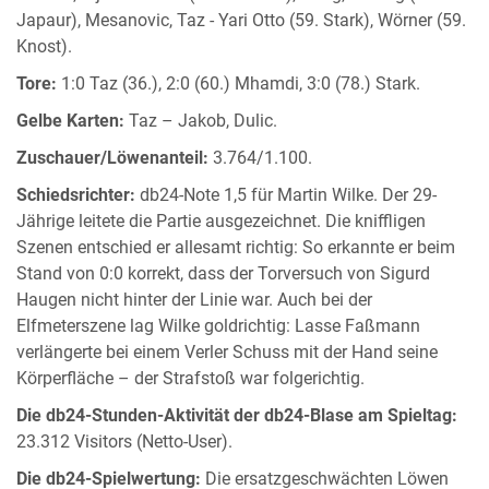
Japaur), Mesanovic, Taz - Yari Otto (59. Stark), Wörner (59.
Knost).
Tore:
1:0 Taz (36.), 2:0 (60.) Mhamdi, 3:0 (78.) Stark.
Gelbe Karten:
Taz – Jakob, Dulic.
Zuschauer/Löwenanteil:
3.764/1.100.
Schiedsrichter:
db24-Note 1,5 für Martin Wilke. Der 29-
Jährige leitete die Partie ausgezeichnet. Die kniffligen
Szenen entschied er allesamt richtig: So erkannte er beim
Stand von 0:0 korrekt, dass der Torversuch von Sigurd
Haugen nicht hinter der Linie war. Auch bei der
Elfmeterszene lag Wilke goldrichtig: Lasse Faßmann
verlängerte bei einem Verler Schuss mit der Hand seine
Körperfläche – der Strafstoß war folgerichtig.
Die db24-Stunden-Aktivität der db24-Blase am Spieltag:
23.312 Visitors (Netto-User).
Die db24-Spielwertung:
Die ersatzgeschwächten Löwen