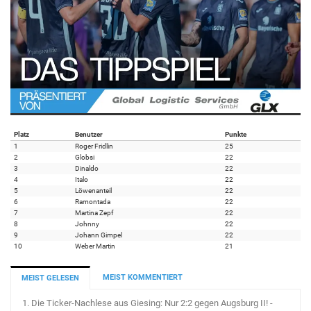
Platz
Benutzer
Punkte
1
Roger Fridlin
25
2
Globsi
22
3
Dinaldo
22
4
Italo
22
5
Löwenanteil
22
6
Ramontada
22
7
Martina Zepf
22
8
Johnny
22
9
Johann Gimpel
22
10
Weber Martin
21
MEIST KOMMENTIERT
MEIST GELESEN
1.
Die Ticker-Nachlese aus Giesing: Nur 2:2 gegen Augsburg II! -