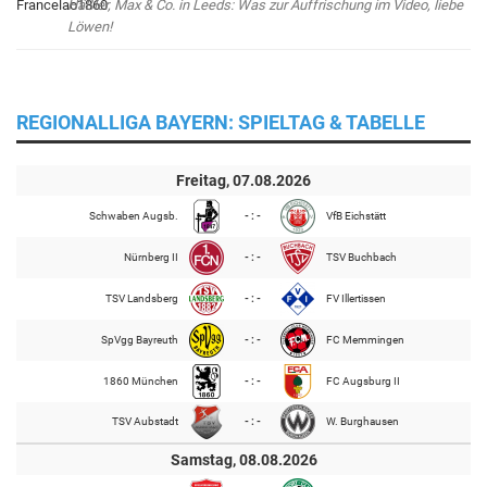
Häßler, Max & Co. in Leeds: Was zur Auffrischung im Video, liebe
Löwen!
REGIONALLIGA BAYERN: SPIELTAG & TABELLE
Freitag, 07.08.2026
Schwaben Augsb.
- : -
VfB Eichstätt
Nürnberg II
- : -
TSV Buchbach
TSV Landsberg
- : -
FV Illertissen
SpVgg Bayreuth
- : -
FC Memmingen
1860 München
- : -
FC Augsburg II
TSV Aubstadt
- : -
W. Burghausen
Samstag, 08.08.2026