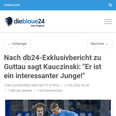
ANMELDEN
Togg
navig
← Vorheriger
Nächster →
Nach db24-Exklusivbericht zu
Guttau sagt Kauczinski: "Er ist
ein interessanter Junge!"
VON OLIVER GRISS UND GETTY (FOTO)
17.05.2026 09:40
1 Minute Lesezeit
134 Kommentare