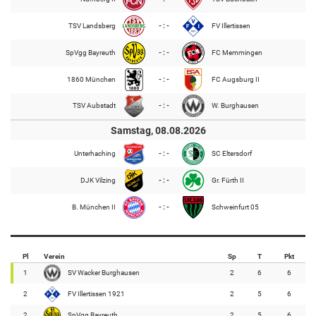
TSV Landsberg
- : -
FV Illertissen
SpVgg Bayreuth
- : -
FC Memmingen
1860 München
- : -
FC Augsburg II
TSV Aubstadt
- : -
W. Burghausen
Samstag, 08.08.2026
Unterhaching
- : -
SC Eltersdorf
DJK Vilzing
- : -
Gr. Fürth II
B. München II
- : -
Schweinfurt 05
Pl
Verein
Sp
T
Pkt
1
SV Wacker Burghausen
2
6
6
2
FV Illertissen 1921
2
5
6
2
SpVgg Bayreuth
2
5
6