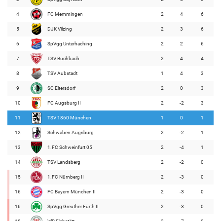
4
FC Memmingen
2
4
6
5
DJK Vilzing
2
3
6
6
SpVgg Unterhaching
2
2
6
7
TSV Buchbach
2
4
4
8
TSV Aubstadt
1
4
3
9
SC Eltersdorf
2
0
3
10
FC Augsburg II
2
-2
3
11
TSV 1860 München
1
0
1
12
Schwaben Augsburg
2
-2
1
13
1.FC Schweinfurt 05
2
-4
1
14
TSV Landsberg
2
-2
0
15
1.FC Nürnberg II
2
-3
0
16
FC Bayern München II
2
-3
0
16
SpVgg Greuther Fürth II
2
-3
0