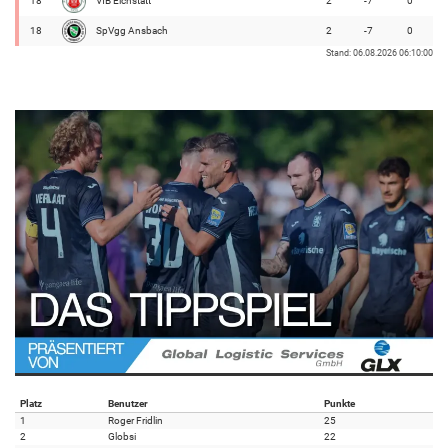
18
VfB Eichstätt
2
-7
0
18
SpVgg Ansbach
2
-7
0
Stand: 06.08.2026 06:10:00
Platz
Benutzer
Punkte
1
Roger Fridlin
25
2
Globsi
22