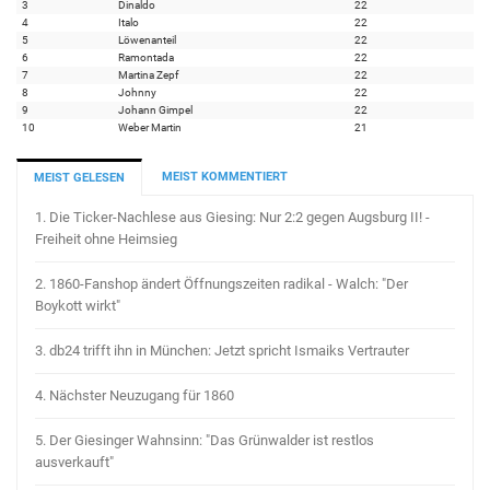
3
Dinaldo
22
4
Italo
22
5
Löwenanteil
22
6
Ramontada
22
7
Martina Zepf
22
8
Johnny
22
9
Johann Gimpel
22
10
Weber Martin
21
MEIST KOMMENTIERT
MEIST GELESEN
1.
Die Ticker-Nachlese aus Giesing: Nur 2:2 gegen Augsburg II! -
Freiheit ohne Heimsieg
2.
1860-Fanshop ändert Öffnungszeiten radikal - Walch: "Der
Boykott wirkt"
3.
db24 trifft ihn in München: Jetzt spricht Ismaiks Vertrauter
4.
Nächster Neuzugang für 1860
5.
Der Giesinger Wahnsinn: "Das Grünwalder ist restlos
ausverkauft"