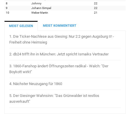
8
Johnny
22
9
Johann Gimpel
22
10
Weber Martin
21
MEIST KOMMENTIERT
MEIST GELESEN
1.
Die Ticker-Nachlese aus Giesing: Nur 2:2 gegen Augsburg II! -
Freiheit ohne Heimsieg
2.
db24 trifft ihn in München: Jetzt spricht Ismaiks Vertrauter
3.
1860-Fanshop ändert Öffnungszeiten radikal - Walch: "Der
Boykott wirkt"
4.
Nächster Neuzugang für 1860
5.
Der Giesinger Wahnsinn: "Das Grünwalder ist restlos
ausverkauft"