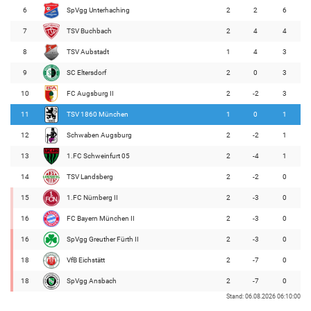
6
SpVgg Unterhaching
2
2
6
7
TSV Buchbach
2
4
4
8
TSV Aubstadt
1
4
3
9
SC Eltersdorf
2
0
3
10
FC Augsburg II
2
-2
3
11
TSV 1860 München
1
0
1
12
Schwaben Augsburg
2
-2
1
13
1.FC Schweinfurt 05
2
-4
1
14
TSV Landsberg
2
-2
0
15
1.FC Nürnberg II
2
-3
0
16
FC Bayern München II
2
-3
0
16
SpVgg Greuther Fürth II
2
-3
0
18
VfB Eichstätt
2
-7
0
18
SpVgg Ansbach
2
-7
0
Stand: 06.08.2026 06:10:00