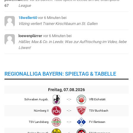
League
18weller60
vor 6 Minuten
bei
Vilzing verliert Trainer Kirschbaum an St. Gallen
loewenplärrer
vor 6 Minuten
bei
Häßler, Max & Co. in Leeds: Was zur Auffrischung im Video, liebe
Löwen!
REGIONALLIGA BAYERN: SPIELTAG & TABELLE
Freitag, 07.08.2026
Schwaben Augsb.
- : -
VfB Eichstätt
Nürnberg II
- : -
TSV Buchbach
TSV Landsberg
- : -
FV Illertissen