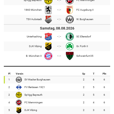
SpVgg Bayreuth
- : -
FC Memmingen
1860 München
- : -
FC Augsburg II
TSV Aubstadt
- : -
W. Burghausen
Samstag, 08.08.2026
Unterhaching
- : -
SC Eltersdorf
DJK Vilzing
- : -
Gr. Fürth II
B. München II
- : -
Schweinfurt 05
Pl
Verein
Sp
T
Pkt
1
SV Wacker Burghausen
2
6
6
2
FV Illertissen 1921
2
5
6
2
SpVgg Bayreuth
2
5
6
4
FC Memmingen
2
4
6
5
DJK Vilzing
2
3
6