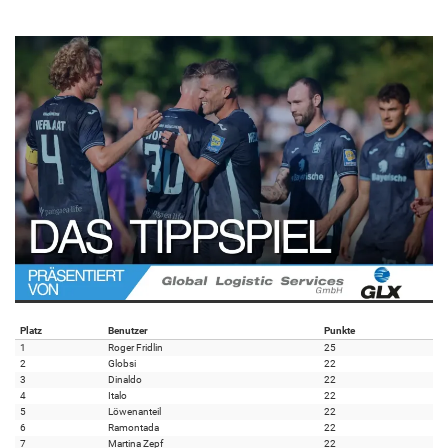
Platz
Benutzer
Punkte
1
Roger Fridlin
25
2
Globsi
22
3
Dinaldo
22
4
Italo
22
5
Löwenanteil
22
6
Ramontada
22
7
Martina Zepf
22