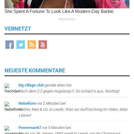
VERNETZT
NEUESTE KOMMENTARE
big village club
gerade eben
bei
Nach dem 2:2 gegen Augsburg II: So schaut`s aus, Sechzig!
Nebelhorn
vor 2 Minuten
bei
Häßler, Max & Co. in Leeds: Was zur Auffrischung im Video, liebe
Löwen!
Powerman67
vor 5 Minuten
bei
Heute vor 26 Jahren: 1860 spielt in Leeds um die Champions