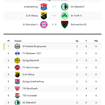
Unterhaching
- : -
SC Eltersdorf
DJK Vilzing
- : -
Gr. Fürth II
B. München II
1 : 1
Schweinfurt 05
Pl
Verein
Sp
T
Pkt
1
SV Wacker Burghausen
2
6
6
2
FV Illertissen 1921
2
5
6
2
SpVgg Bayreuth
2
5
6
4
FC Memmingen
2
4
6
5
DJK Vilzing
2
3
6
6
SpVgg Unterhaching
2
2
6
7
TSV Buchbach
2
4
4
8
TSV Aubstadt
1
4
3
9
SC Eltersdorf
2
0
3