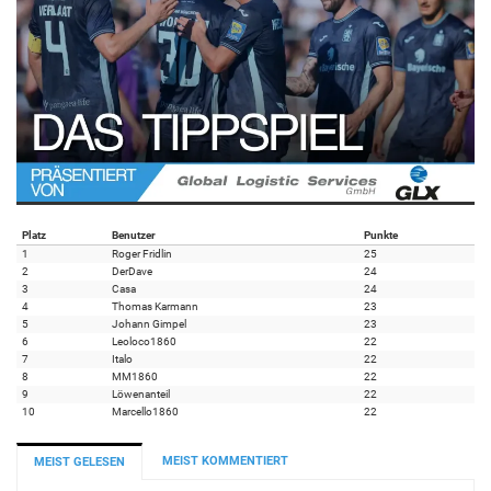
Platz
Benutzer
Punkte
1
Roger Fridlin
25
2
DerDave
24
3
Casa
24
4
Thomas Karmann
23
5
Johann Gimpel
23
6
Leoloco1860
22
7
Italo
22
8
MM1860
22
9
Löwenanteil
22
10
Marcello1860
22
MEIST KOMMENTIERT
MEIST GELESEN