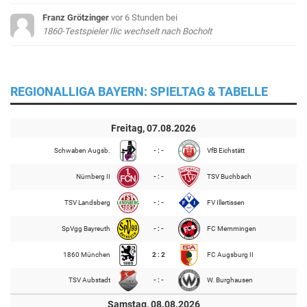
Franz Grötzinger
vor 6 Stunden
bei
1860-Testspieler Ilic wechselt nach Bocholt
REGIONALLIGA BAYERN: SPIELTAG & TABELLE
Freitag, 07.08.2026
Schwaben Augsb.
- : -
VfB Eichstätt
Nürnberg II
- : -
TSV Buchbach
TSV Landsberg
- : -
FV Illertissen
SpVgg Bayreuth
- : -
FC Memmingen
1860 München
2 : 2
FC Augsburg II
TSV Aubstadt
- : -
W. Burghausen
Samstag, 08.08.2026