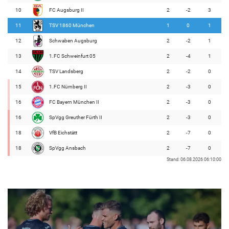
10
FC Augsburg II
2
-2
3
11
TSV 1860 München
1
0
1
12
Schwaben Augsburg
2
-2
1
13
1.FC Schweinfurt 05
2
-4
1
14
TSV Landsberg
2
-2
0
15
1.FC Nürnberg II
2
-3
0
16
FC Bayern München II
2
-3
0
16
SpVgg Greuther Fürth II
2
-3
0
18
VfB Eichstätt
2
-7
0
18
SpVgg Ansbach
2
-7
0
Stand: 06.08.2026 06:10:00