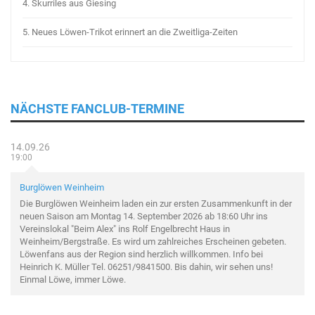
4.
Skurriles aus Giesing
5.
Neues Löwen-Trikot erinnert an die Zweitliga-Zeiten
NÄCHSTE FANCLUB-TERMINE
14.09.26
19:00
Burglöwen Weinheim
Die Burglöwen Weinheim laden ein zur ersten Zusammenkunft in der
neuen Saison am Montag 14. September 2026 ab 18:60 Uhr ins
Vereinslokal "Beim Alex" ins Rolf Engelbrecht Haus in
Weinheim/Bergstraße. Es wird um zahlreiches Erscheinen gebeten.
Löwenfans aus der Region sind herzlich willkommen. Info bei
Heinrich K. Müller Tel. 06251/9841500. Bis dahin, wir sehen uns!
Einmal Löwe, immer Löwe.