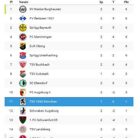
Pl
Verein
Sp
T
Pkt
1
SV Wacker Burghausen
2
6
6
2
FV Illertissen 1921
2
5
6
2
SpVgg Bayreuth
2
5
6
4
FC Memmingen
2
4
6
5
DJK Vilzing
2
3
6
6
SpVgg Unterhaching
2
2
6
7
TSV Buchbach
2
4
4
8
TSV Aubstadt
1
4
3
9
SC Eltersdorf
2
0
3
10
FC Augsburg II
2
-2
3
11
TSV 1860 München
1
0
1
12
Schwaben Augsburg
2
-2
1
13
1.FC Schweinfurt 05
2
-4
1
14
TSV Landsberg
2
-2
0