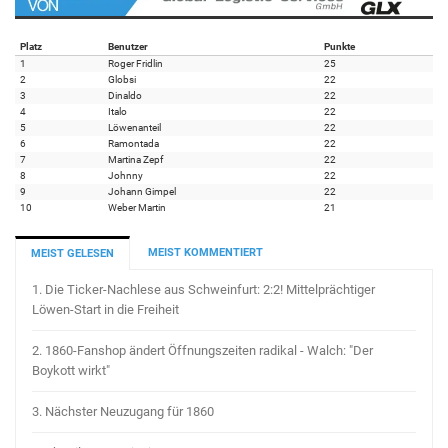
Platz
Benutzer
Punkte
1
Roger Fridlin
25
2
Globsi
22
3
Dinaldo
22
4
Italo
22
5
Löwenanteil
22
6
Ramontada
22
7
Martina Zepf
22
8
Johnny
22
9
Johann Gimpel
22
10
Weber Martin
21
MEIST KOMMENTIERT
MEIST GELESEN
1.
Die Ticker-Nachlese aus Schweinfurt: 2:2! Mittelprächtiger
Löwen-Start in die Freiheit
2.
1860-Fanshop ändert Öffnungszeiten radikal - Walch: "Der
Boykott wirkt"
3.
Nächster Neuzugang für 1860