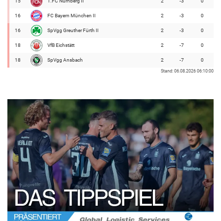
15
1.FC Nürnberg II
2
-3
0
16
FC Bayern München II
2
-3
0
16
SpVgg Greuther Fürth II
2
-3
0
18
VfB Eichstätt
2
-7
0
18
SpVgg Ansbach
2
-7
0
Stand: 06.08.2026 06:10:00