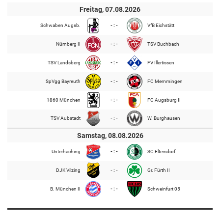
Freitag, 07.08.2026
Schwaben Augsb.
- : -
VfB Eichstätt
Nürnberg II
- : -
TSV Buchbach
TSV Landsberg
- : -
FV Illertissen
SpVgg Bayreuth
- : -
FC Memmingen
1860 München
- : -
FC Augsburg II
TSV Aubstadt
- : -
W. Burghausen
Samstag, 08.08.2026
Unterhaching
- : -
SC Eltersdorf
DJK Vilzing
- : -
Gr. Fürth II
B. München II
- : -
Schweinfurt 05