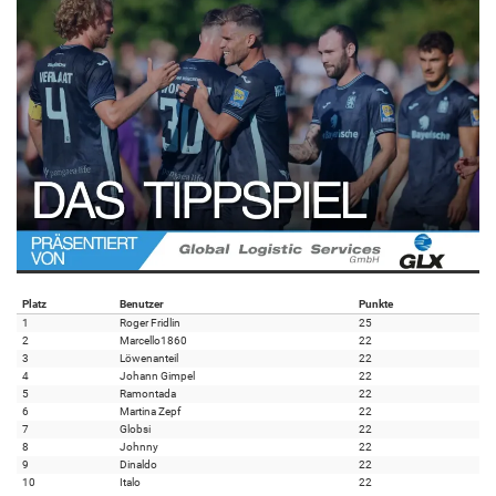
Platz
Benutzer
Punkte
1
Roger Fridlin
25
2
Marcello1860
22
3
Löwenanteil
22
4
Johann Gimpel
22
5
Ramontada
22
6
Martina Zepf
22
7
Globsi
22
8
Johnny
22
9
Dinaldo
22
10
Italo
22