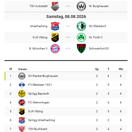
TSV Aubstadt
- : -
W. Burghausen
Samstag, 08.08.2026
Unterhaching
- : -
SC Eltersdorf
DJK Vilzing
- : -
Gr. Fürth II
B. München II
- : -
Schweinfurt 05
Pl
Verein
Sp
T
Pkt
1
SV Wacker Burghausen
2
6
6
2
FV Illertissen 1921
2
5
6
2
SpVgg Bayreuth
2
5
6
4
FC Memmingen
2
4
6
5
DJK Vilzing
2
3
6
6
SpVgg Unterhaching
2
2
6
7
TSV Buchbach
2
4
4