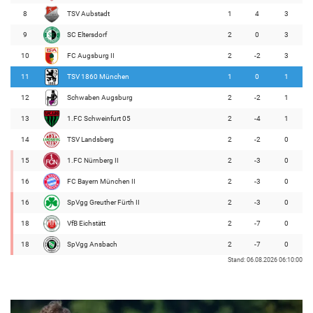
8
TSV Aubstadt
1
4
3
9
SC Eltersdorf
2
0
3
10
FC Augsburg II
2
-2
3
11
TSV 1860 München
1
0
1
12
Schwaben Augsburg
2
-2
1
13
1.FC Schweinfurt 05
2
-4
1
14
TSV Landsberg
2
-2
0
15
1.FC Nürnberg II
2
-3
0
16
FC Bayern München II
2
-3
0
16
SpVgg Greuther Fürth II
2
-3
0
18
VfB Eichstätt
2
-7
0
18
SpVgg Ansbach
2
-7
0
Stand: 06.08.2026 06:10:00