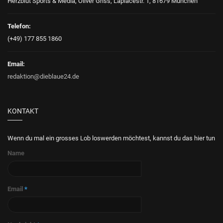
Herzblut Sports & Media, Oliver Griss, Laplacestr. 1, 81679 München
Telefon:
(+49) 177 855 1860
Email:
redaktion@dieblaue24.de
KONTAKT
Wenn du mal ein grosses Lob loswerden möchtest, kannst du das hier tun
Name
Email
*