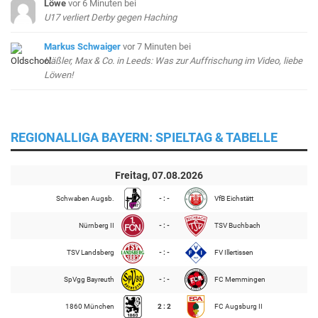
Löwe
vor 6 Minuten
bei
U17 verliert Derby gegen Haching
Markus Schwaiger
vor 7 Minuten
bei
Häßler, Max & Co. in Leeds: Was zur Auffrischung im Video, liebe
Löwen!
REGIONALLIGA BAYERN: SPIELTAG & TABELLE
Freitag, 07.08.2026
Schwaben Augsb.
- : -
VfB Eichstätt
Nürnberg II
- : -
TSV Buchbach
TSV Landsberg
- : -
FV Illertissen
SpVgg Bayreuth
- : -
FC Memmingen
1860 München
2 : 2
FC Augsburg II