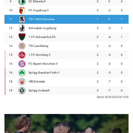
9
SC Eltersdorf
2
0
3
10
FC Augsburg II
2
-2
3
11
TSV 1860 München
1
0
1
12
Schwaben Augsburg
2
-2
1
13
1.FC Schweinfurt 05
2
-4
1
14
TSV Landsberg
2
-2
0
15
1.FC Nürnberg II
2
-3
0
16
FC Bayern München II
2
-3
0
16
SpVgg Greuther Fürth II
2
-3
0
18
VfB Eichstätt
2
-7
0
18
SpVgg Ansbach
2
-7
0
Stand: 06.08.2026 06:10:00