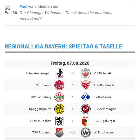
Paul
vor 2 Minuten
bei
Der Giesinger Wahnsinn: "Das Grünwalder ist restlos
ausverkauft"
REGIONALLIGA BAYERN: SPIELTAG & TABELLE
Freitag, 07.08.2026
Schwaben Augsb.
- : -
VfB Eichstätt
Nürnberg II
- : -
TSV Buchbach
TSV Landsberg
- : -
FV Illertissen
SpVgg Bayreuth
- : -
FC Memmingen
1860 München
- : -
FC Augsburg II
TSV Aubstadt
- : -
W. Burghausen