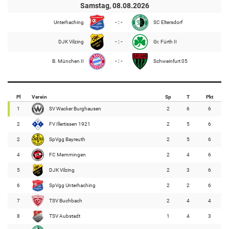
Samstag, 08.08.2026
Unterhaching
- : -
SC Eltersdorf
DJK Vilzing
- : -
Gr. Fürth II
B. München II
- : -
Schweinfurt 05
Pl
Verein
Sp
T
Pkt
1
SV Wacker Burghausen
2
6
6
2
FV Illertissen 1921
2
5
6
2
SpVgg Bayreuth
2
5
6
4
FC Memmingen
2
4
6
5
DJK Vilzing
2
3
6
6
SpVgg Unterhaching
2
2
6
7
TSV Buchbach
2
4
4
8
TSV Aubstadt
1
4
3