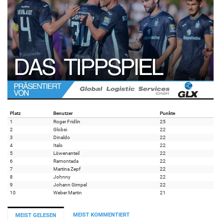
Platz
Benutzer
Punkte
1
Roger Fridlin
25
2
Globsi
22
3
Dinaldo
22
4
Italo
22
5
Löwenanteil
22
6
Ramontada
22
7
Martina Zepf
22
8
Johnny
22
9
Johann Gimpel
22
10
Weber Martin
21
MEIST KOMMENTIERT
MEIST GELESEN