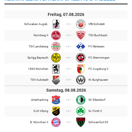
Freitag, 07.08.2026
Schwaben Augsb.
- : -
VfB Eichstätt
Nürnberg II
- : -
TSV Buchbach
TSV Landsberg
- : -
FV Illertissen
SpVgg Bayreuth
- : -
FC Memmingen
1860 München
- : -
FC Augsburg II
TSV Aubstadt
- : -
W. Burghausen
Samstag, 08.08.2026
Unterhaching
- : -
SC Eltersdorf
DJK Vilzing
- : -
Gr. Fürth II
B. München II
- : -
Schweinfurt 05