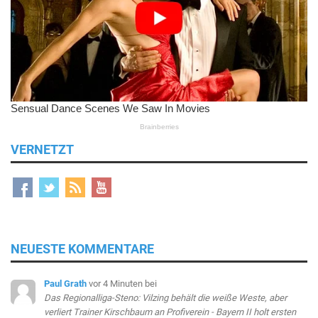
VERNETZT
NEUESTE KOMMENTARE
Paul Grath
vor 4 Minuten
bei
Das Regionalliga-Steno: Vilzing behält die weiße Weste, aber
verliert Trainer Kirschbaum an Profiverein - Bayern II holt ersten