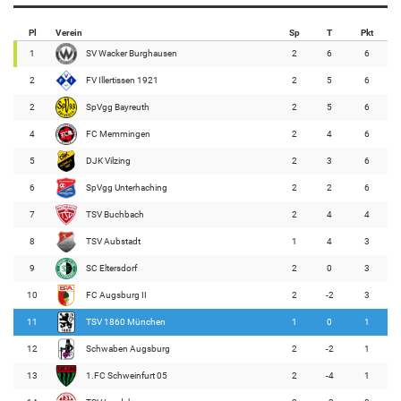
Pl
Verein
Sp
T
Pkt
1
SV Wacker Burghausen
2
6
6
2
FV Illertissen 1921
2
5
6
2
SpVgg Bayreuth
2
5
6
4
FC Memmingen
2
4
6
5
DJK Vilzing
2
3
6
6
SpVgg Unterhaching
2
2
6
7
TSV Buchbach
2
4
4
8
TSV Aubstadt
1
4
3
9
SC Eltersdorf
2
0
3
10
FC Augsburg II
2
-2
3
11
TSV 1860 München
1
0
1
12
Schwaben Augsburg
2
-2
1
13
1.FC Schweinfurt 05
2
-4
1