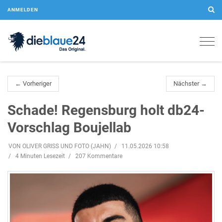
ANMELDEN
Togg
navig
← Vorheriger
Nächster →
Schade! Regensburg holt db24-
Vorschlag Boujellab
VON OLIVER GRISS UND FOTO (JAHN)
11.05.2026 10:58
4 Minuten Lesezeit
207 Kommentare