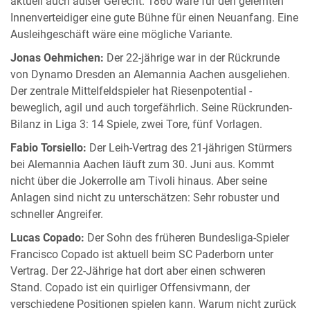
aktuell auch außer Gefecht. 1860 wäre für den gelernten
Innenverteidiger eine gute Bühne für einen Neuanfang. Eine
Ausleihgeschäft wäre eine mögliche Variante.
Jonas Oehmichen:
Der 22-jährige war in der Rückrunde
von Dynamo Dresden an Alemannia Aachen ausgeliehen.
Der zentrale Mittelfeldspieler hat Riesenpotential -
beweglich, agil und auch torgefährlich. Seine Rückrunden-
Bilanz in Liga 3: 14 Spiele, zwei Tore, fünf Vorlagen.
Fabio Torsiello:
Der Leih-Vertrag des 21-jährigen Stürmers
bei Alemannia Aachen läuft zum 30. Juni aus. Kommt
nicht über die Jokerrolle am Tivoli hinaus. Aber seine
Anlagen sind nicht zu unterschätzen: Sehr robuster und
schneller Angreifer.
Lucas Copado:
Der Sohn des früheren Bundesliga-Spieler
Francisco Copado ist aktuell beim SC Paderborn unter
Vertrag. Der 22-Jährige hat dort aber einen schweren
Stand. Copado ist ein quirliger Offensivmann, der
verschiedene Positionen spielen kann. Warum nicht zurück