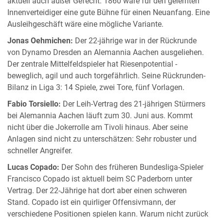
aktuell auch außer Gefecht. 1860 wäre für den gelernten
Innenverteidiger eine gute Bühne für einen Neuanfang. Eine
Ausleihgeschäft wäre eine mögliche Variante.
Jonas Oehmichen:
Der 22-jährige war in der Rückrunde
von Dynamo Dresden an Alemannia Aachen ausgeliehen.
Der zentrale Mittelfeldspieler hat Riesenpotential -
beweglich, agil und auch torgefährlich. Seine Rückrunden-
Bilanz in Liga 3: 14 Spiele, zwei Tore, fünf Vorlagen.
Fabio Torsiello:
Der Leih-Vertrag des 21-jährigen Stürmers
bei Alemannia Aachen läuft zum 30. Juni aus. Kommt
nicht über die Jokerrolle am Tivoli hinaus. Aber seine
Anlagen sind nicht zu unterschätzen: Sehr robuster und
schneller Angreifer.
Lucas Copado:
Der Sohn des früheren Bundesliga-Spieler
Francisco Copado ist aktuell beim SC Paderborn unter
Vertrag. Der 22-Jährige hat dort aber einen schweren
Stand. Copado ist ein quirliger Offensivmann, der
verschiedene Positionen spielen kann. Warum nicht zurück