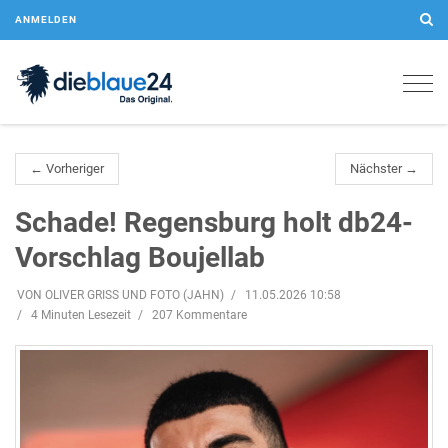
ANMELDEN
Togg
navig
← Vorheriger
Nächster →
Schade! Regensburg holt db24-
Vorschlag Boujellab
VON OLIVER GRISS UND FOTO (JAHN)
11.05.2026 10:58
4 Minuten Lesezeit
207 Kommentare