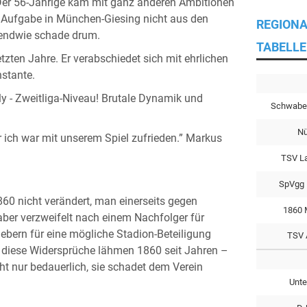
Der 56-Jährige kam mit ganz anderen Ambitionen
 Aufgabe in München-Giesing nicht aus den
REGIONA
rgendwie schade drum.
TABELLE
tzten Jahre. Er verabschiedet sich mit ehrlichen
nstante.
ly - Zweitliga-Niveau! Brutale Dynamik und
Schwabe
Nü
r ich war mit unserem Spiel zufrieden.” Markus
TSV L
SpVgg 
60 nicht verändert, man einerseits gegen
1860 
aber verzweifelt nach einem Nachfolger für
bern für eine mögliche Stadion-Beteiligung
TSV 
au diese Widersprüche lähmen 1860 seit Jahren –
cht nur bedauerlich, sie schadet dem Verein
Unte