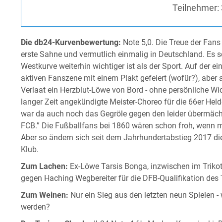
Teilnehmer:
Die db24-Kurvenbewertung:
Note 5,0. Die Treue der Fans 
erste Sahne und vermutlich einmalig in Deutschland. Es sch
Westkurve weiterhin wichtiger ist als der Sport. Auf der 
aktiven Fanszene mit einem Plakt gefeiert (wofür?), aber 
Verlaat ein Herzblut-Löwe von Bord - ohne persönliche Wid
langer Zeit angekündigte Meister-Choreo für die 66er Hel
war da auch noch das Gegröle gegen den leider übermäc
FCB.” Die Fußballfans bei 1860 wären schon froh, wenn m
Aber so ändern sich seit dem Jahrhundertabstieg 2017 di
Klub.
Zum Lachen:
Ex-Löwe Tarsis Bonga, inzwischen im Trikot
gegen Haching Wegbereiter für die DFB-Qualifikation des
Zum Weinen:
Nur ein Sieg aus den letzten neun Spielen -
werden?