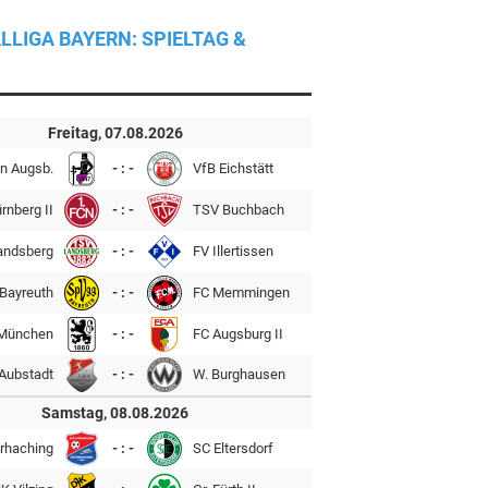
LLIGA BAYERN: SPIELTAG &
Freitag, 07.08.2026
n Augsb.
- : -
VfB Eichstätt
rnberg II
- : -
TSV Buchbach
andsberg
- : -
FV Illertissen
Bayreuth
- : -
FC Memmingen
München
- : -
FC Augsburg II
Aubstadt
- : -
W. Burghausen
Samstag, 08.08.2026
rhaching
- : -
SC Eltersdorf