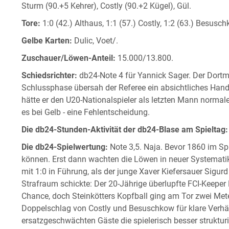
Sturm (90.+5 Kehrer), Costly (90.+2 Kügel), Gül.
Tore:
1:0 (42.) Althaus, 1:1 (57.) Costly, 1:2 (63.) Besusch
Gelbe Karten:
Dulic, Voet/.
Zuschauer/Löwen-Anteil:
15.000/13.800.
Schiedsrichter:
db24-Note 4 für Yannick Sager. Der Dortmun
Schlussphase übersah der Referee ein absichtliches Hand
hätte er den U20-Nationalspieler als letzten Mann norma
es bei Gelb - eine Fehlentscheidung.
Die db24-Stunden-Aktivität der db24-Blase am Spieltag:
Die db24-Spielwertung:
Note 3,5. Naja. Bevor 1860 im Spi
können. Erst dann wachten die Löwen in neuer Systematik 
mit 1:0 in Führung, als der junge Xaver Kiefersauer Sigur
Strafraum schickte: Der 20-Jährige überlupfte FCI-Keeper
Chance, doch Steinkötters Kopfball ging am Tor zwei Mete
Doppelschlag von Costly und Besuschkow für klare Verhäl
ersatzgeschwächten Gäste die spielerisch besser struktu