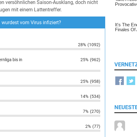
nen versöhnlichen Saison-Ausklang, doch nicht
gen mit einem Lattentreffer.
wurdest vom Virus infiziert?
28%
(1092)
nliga bis in
25%
(962)
VERNET
25%
(958)
14%
(534)
NEUEST
7%
(270)
.
2%
(77)