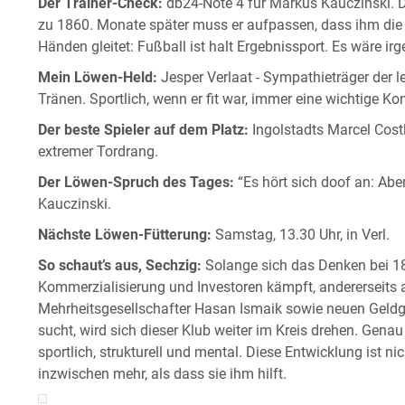
Der Trainer-Check:
db24-Note 4 für Markus Kauczinski. 
zu 1860. Monate später muss er aufpassen, dass ihm die
Händen gleitet: Fußball ist halt Ergebnissport. Es wäre i
Mein Löwen-Held:
Jesper Verlaat - Sympathieträger der le
Tränen. Sportlich, wenn er fit war, immer eine wichtige Ko
Der beste Spieler auf dem Platz:
Ingolstadts Marcel Cost
extremer Tordrang.
Der Löwen-Spruch des Tages:
“Es hört sich doof an: Abe
Kauczinski.
Nächste Löwen-Fütterung:
Samstag, 13.30 Uhr, in Verl.
So schaut’s aus, Sechzig:
Solange sich das Denken bei 18
Kommerzialisierung und Investoren kämpft, andererseits 
Mehrheitsgesellschafter Hasan Ismaik sowie neuen Geldge
sucht, wird sich dieser Klub weiter im Kreis drehen. Gen
sportlich, strukturell und mental. Diese Entwicklung ist ni
inzwischen mehr, als dass sie ihm hilft.