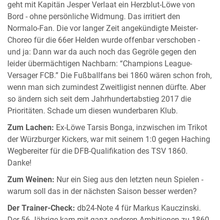
geht mit Kapitän Jesper Verlaat ein Herzblut-Löwe von
Bord - ohne persönliche Widmung. Das irritiert den
Normalo-Fan. Die vor langer Zeit angekündigte Meister-
Choreo für die 66er Helden wurde offenbar verschoben -
und ja: Dann war da auch noch das Gegröle gegen den
leider übermächtigen Nachbarn: “Champions League-
Versager FCB.” Die Fußballfans bei 1860 wären schon froh,
wenn man sich zumindest Zweitligist nennen dürfte. Aber
so ändern sich seit dem Jahrhundertabstieg 2017 die
Prioritäten. Schade um diesen wunderbaren Klub.
Zum Lachen:
Ex-Löwe Tarsis Bonga, inzwischen im Trikot
der Würzburger Kickers, war mit seinem 1:0 gegen Haching
Wegbereiter für die DFB-Qualifikation des TSV 1860.
Danke!
Zum Weinen:
Nur ein Sieg aus den letzten neun Spielen -
warum soll das in der nächsten Saison besser werden?
Der Trainer-Check:
db24-Note 4 für Markus Kauczinski.
Der 56-Jährige kam mit ganz anderen Ambitionen zu 1860.