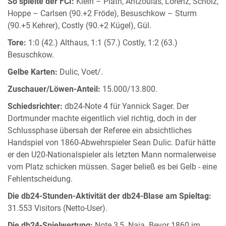
So spielte der FCI:
Klein – Plath, Antzoulas, Lorenz, Scholz,
Hoppe – Carlsen (90.+2 Fröde), Besuschkow – Sturm
(90.+5 Kehrer), Costly (90.+2 Kügel), Gül.
Tore:
1:0 (42.) Althaus, 1:1 (57.) Costly, 1:2 (63.)
Besuschkow.
Gelbe Karten:
Dulic, Voet/.
Zuschauer/Löwen-Anteil:
15.000/13.800.
Schiedsrichter:
db24-Note 4 für Yannick Sager. Der
Dortmunder machte eigentlich viel richtig, doch in der
Schlussphase übersah der Referee ein absichtliches
Handspiel von 1860-Abwehrspieler Sean Dulic. Dafür hätte
er den U20-Nationalspieler als letzten Mann normalerweise
vom Platz schicken müssen. Sager beließ es bei Gelb - eine
Fehlentscheidung.
Die db24-Stunden-Aktivität der db24-Blase am Spieltag:
31.553 Visitors (Netto-User).
Die db24-Spielwertung:
Note 3,5. Naja. Bevor 1860 im