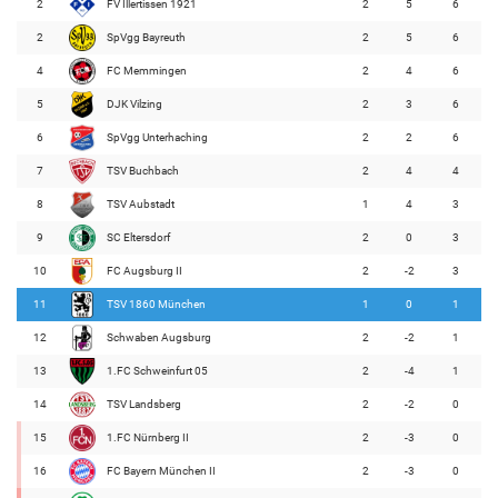
2
FV Illertissen 1921
2
5
6
2
SpVgg Bayreuth
2
5
6
4
FC Memmingen
2
4
6
5
DJK Vilzing
2
3
6
6
SpVgg Unterhaching
2
2
6
7
TSV Buchbach
2
4
4
8
TSV Aubstadt
1
4
3
9
SC Eltersdorf
2
0
3
10
FC Augsburg II
2
-2
3
11
TSV 1860 München
1
0
1
12
Schwaben Augsburg
2
-2
1
13
1.FC Schweinfurt 05
2
-4
1
14
TSV Landsberg
2
-2
0
15
1.FC Nürnberg II
2
-3
0
16
FC Bayern München II
2
-3
0