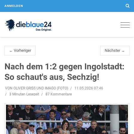
ANMELDEN
Togg
navig
← Vorheriger
Nächster →
Nach dem 1:2 gegen Ingolstadt:
So schaut's aus, Sechzig!
VON OLIVER GRISS UND IMAGO (FOTO)
11.05.2026 07:46
3 Minuten Lesezeit
87 Kommentare