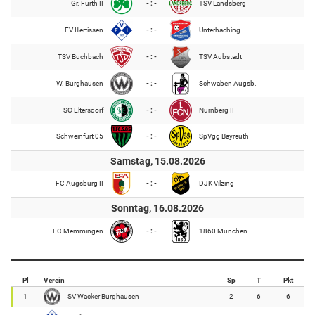
Gr. Fürth II
- : -
TSV Landsberg
FV Illertissen
- : -
Unterhaching
TSV Buchbach
- : -
TSV Aubstadt
W. Burghausen
- : -
Schwaben Augsb.
SC Eltersdorf
- : -
Nürnberg II
Schweinfurt 05
- : -
SpVgg Bayreuth
Samstag, 15.08.2026
FC Augsburg II
- : -
DJK Vilzing
Sonntag, 16.08.2026
FC Memmingen
- : -
1860 München
Pl
Verein
Sp
T
Pkt
1
SV Wacker Burghausen
2
6
6