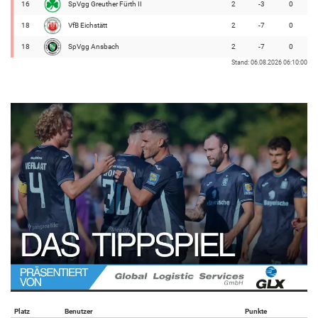
16
SpVgg Greuther Fürth II
2
-3
0
18
VfB Eichstätt
2
-7
0
18
SpVgg Ansbach
2
-7
0
Stand: 06.08.2026 06:10:00
Platz
Benutzer
Punkte