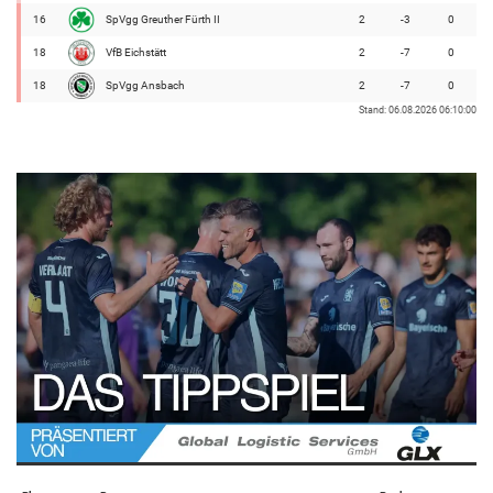
16
SpVgg Greuther Fürth II
2
-3
0
18
VfB Eichstätt
2
-7
0
18
SpVgg Ansbach
2
-7
0
Stand: 06.08.2026 06:10:00