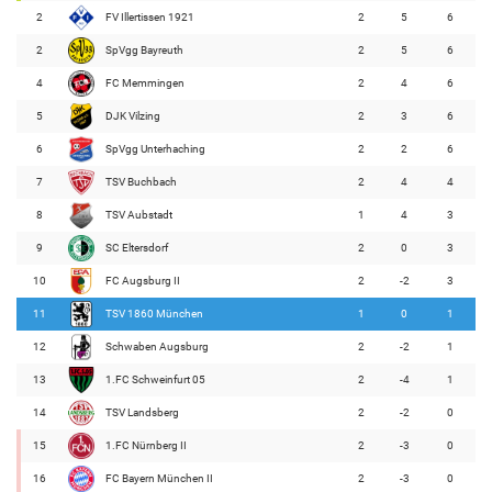
2
FV Illertissen 1921
2
5
6
2
SpVgg Bayreuth
2
5
6
4
FC Memmingen
2
4
6
5
DJK Vilzing
2
3
6
6
SpVgg Unterhaching
2
2
6
7
TSV Buchbach
2
4
4
8
TSV Aubstadt
1
4
3
9
SC Eltersdorf
2
0
3
10
FC Augsburg II
2
-2
3
11
TSV 1860 München
1
0
1
12
Schwaben Augsburg
2
-2
1
13
1.FC Schweinfurt 05
2
-4
1
14
TSV Landsberg
2
-2
0
15
1.FC Nürnberg II
2
-3
0
16
FC Bayern München II
2
-3
0