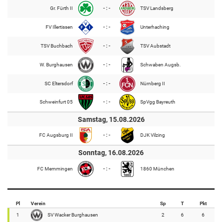
Gr. Fürth II
- : -
TSV Landsberg
FV Illertissen
- : -
Unterhaching
TSV Buchbach
- : -
TSV Aubstadt
W. Burghausen
- : -
Schwaben Augsb.
SC Eltersdorf
- : -
Nürnberg II
Schweinfurt 05
- : -
SpVgg Bayreuth
Samstag, 15.08.2026
FC Augsburg II
- : -
DJK Vilzing
Sonntag, 16.08.2026
FC Memmingen
- : -
1860 München
Pl
Verein
Sp
T
Pkt
1
SV Wacker Burghausen
2
6
6