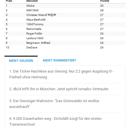
Platz
Benutzer
Punkte
1
Globsi
30
2
MM1860
28
3
Christian Weindl 💙🦁💙
27
4
Klaus Bertholdt
27
5
1860Tommy
27
6
Ramontada
27
7
Roger Fridlin
26
8
Leoloco1860
26
9
Bergmann, Wilfried
26
10
DerDave
26
MEIST KOMMENTIERT
MEIST GELESEN
1.
Die Ticker-Nachlese aus Giesing: Nur 2:2 gegen Augsburg II! -
Freiheit ohne Heimsieg
2.
db24 trifft ihn in München: Jetzt spricht Ismaiks Vertrauter
3.
Der Giesinger Wahnsinn: "Das Grünwalder ist restlos
ausverkauft"
4.
9.200 Dauerkarten weg - Eichstätt sorgt für den ersten
Trainerwechsel