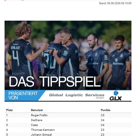
Stand: 06.08.2026 06:10:00
Platz
Benutzer
Punkte
1
Roger Fridlin
25
2
DerDave
24
3
Casa
24
4
Thomas Karmann
23
5
Johann Gimpel
23