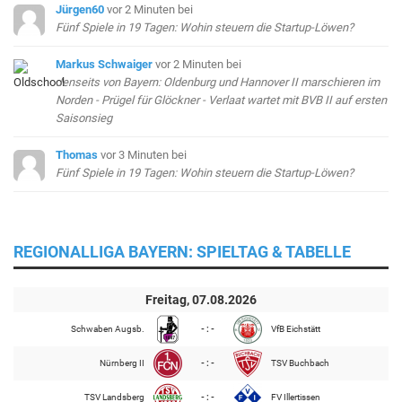
Jürgen60
vor 2 Minuten
bei
Fünf Spiele in 19 Tagen: Wohin steuern die Startup-Löwen?
Markus Schwaiger
vor 2 Minuten
bei
Jenseits von Bayern: Oldenburg und Hannover II marschieren im
Norden - Prügel für Glöckner - Verlaat wartet mit BVB II auf ersten
Saisonsieg
Thomas
vor 3 Minuten
bei
Fünf Spiele in 19 Tagen: Wohin steuern die Startup-Löwen?
REGIONALLIGA BAYERN: SPIELTAG & TABELLE
Freitag, 07.08.2026
Schwaben Augsb.
- : -
VfB Eichstätt
Nürnberg II
- : -
TSV Buchbach
TSV Landsberg
- : -
FV Illertissen