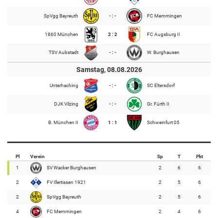
SpVgg Bayreuth
- : -
FC Memmingen
1860 München
2 : 2
FC Augsburg II
TSV Aubstadt
- : -
W. Burghausen
Samstag, 08.08.2026
Unterhaching
- : -
SC Eltersdorf
DJK Vilzing
- : -
Gr. Fürth II
B. München II
1 : 1
Schweinfurt 05
Pl
Verein
Sp
T
Pkt
1
SV Wacker Burghausen
2
6
6
2
FV Illertissen 1921
2
5
6
2
SpVgg Bayreuth
2
5
6
4
FC Memmingen
2
4
6