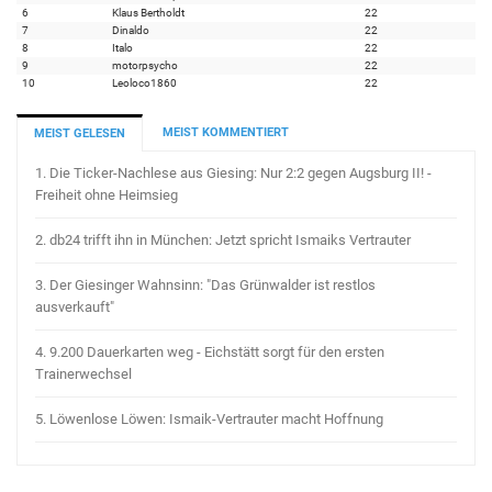
6
Klaus Bertholdt
22
7
Dinaldo
22
8
Italo
22
9
motorpsycho
22
10
Leoloco1860
22
MEIST KOMMENTIERT
MEIST GELESEN
1.
Die Ticker-Nachlese aus Giesing: Nur 2:2 gegen Augsburg II! -
Freiheit ohne Heimsieg
2.
db24 trifft ihn in München: Jetzt spricht Ismaiks Vertrauter
3.
Der Giesinger Wahnsinn: "Das Grünwalder ist restlos
ausverkauft"
4.
9.200 Dauerkarten weg - Eichstätt sorgt für den ersten
Trainerwechsel
5.
Löwenlose Löwen: Ismaik-Vertrauter macht Hoffnung