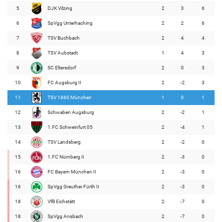
5
DJK Vilzing
2
3
6
6
SpVgg Unterhaching
2
2
6
7
TSV Buchbach
2
4
4
8
TSV Aubstadt
1
4
3
9
SC Eltersdorf
2
0
3
10
FC Augsburg II
2
-2
3
11
TSV 1860 München
1
0
1
12
Schwaben Augsburg
2
-2
1
13
1.FC Schweinfurt 05
2
-4
1
14
TSV Landsberg
2
-2
0
15
1.FC Nürnberg II
2
-3
0
16
FC Bayern München II
2
-3
0
16
SpVgg Greuther Fürth II
2
-3
0
18
VfB Eichstätt
2
-7
0
18
SpVgg Ansbach
2
-7
0