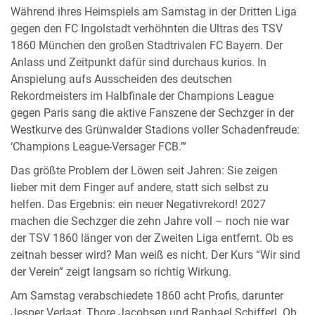
Während ihres Heimspiels am Samstag in der Dritten Liga
gegen den FC Ingolstadt verhöhnten die Ultras des TSV
1860 München den großen Stadtrivalen FC Bayern. Der
Anlass und Zeitpunkt dafür sind durchaus kurios. In
Anspielung aufs Ausscheiden des deutschen
Rekordmeisters im Halbfinale der Champions League
gegen Paris sang die aktive Fanszene der Sechzger in der
Westkurve des Grünwalder Stadions voller Schadenfreude:
‘Champions League-Versager FCB.’”
Das größte Problem der Löwen seit Jahren: Sie zeigen
lieber mit dem Finger auf andere, statt sich selbst zu
helfen. Das Ergebnis: ein neuer Negativrekord! 2027
machen die Sechzger die zehn Jahre voll – noch nie war
der TSV 1860 länger von der Zweiten Liga entfernt. Ob es
zeitnah besser wird? Man weiß es nicht. Der Kurs “Wir sind
der Verein” zeigt langsam so richtig Wirkung.
Am Samstag verabschiedete 1860 acht Profis, darunter
Jesper Verlaat, Thore Jacobsen und Raphael Schifferl. Ob