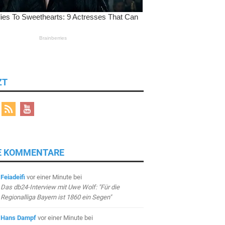
ZT
E KOMMENTARE
Feiadeifi
vor einer Minute
bei
Das db24-Interview mit Uwe Wolf: "Für die
Regionalliga Bayern ist 1860 ein Segen"
Hans Dampf
vor einer Minute
bei