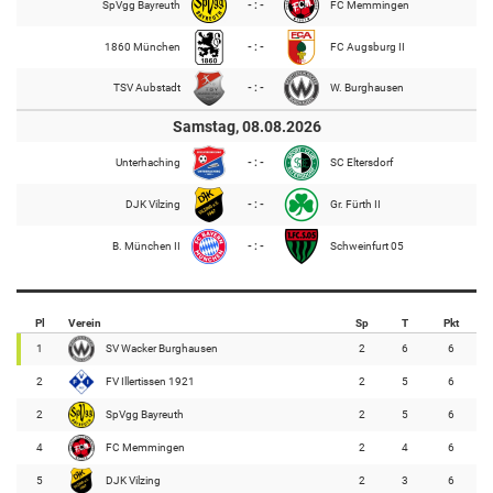
SpVgg Bayreuth
- : -
FC Memmingen
1860 München
- : -
FC Augsburg II
TSV Aubstadt
- : -
W. Burghausen
Samstag, 08.08.2026
Unterhaching
- : -
SC Eltersdorf
DJK Vilzing
- : -
Gr. Fürth II
B. München II
- : -
Schweinfurt 05
Pl
Verein
Sp
T
Pkt
1
SV Wacker Burghausen
2
6
6
2
FV Illertissen 1921
2
5
6
2
SpVgg Bayreuth
2
5
6
4
FC Memmingen
2
4
6
5
DJK Vilzing
2
3
6