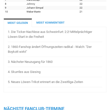
8
Johnny
22
9
Johann Gimpel
22
10
Weber Martin
21
MEIST KOMMENTIERT
MEIST GELESEN
1.
Die Ticker-Nachlese aus Schweinfurt: 2:2! Mittelprächtiger
Löwen-Start in die Freiheit
2.
1860-Fanshop ändert Öffnungszeiten radikal - Walch: "Der
Boykott wirkt"
3.
Nächster Neuzugang für 1860
4.
Skurriles aus Giesing
5.
Neues Löwen-Trikot erinnert an die Zweitliga-Zeiten
NÄCHSTE FANCLUB-TERMINE