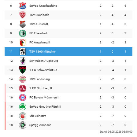
6
SpVgg Unterhaching
2
2
6
7
TSV Buchbach
2
4
4
8
TSV Aubstadt
1
4
3
9
SC Eltersdorf
2
0
3
10
FC Augsburg II
2
-2
3
11
TSV 1860 München
1
0
1
12
Schwaben Augsburg
2
-2
1
13
1.FC Schweinfurt 05
2
-4
1
14
TSV Landsberg
2
-2
0
15
1.FC Nürnberg II
2
-3
0
16
FC Bayern München II
2
-3
0
16
SpVgg Greuther Fürth II
2
-3
0
18
VfB Eichstätt
2
-7
0
18
SpVgg Ansbach
2
-7
0
Stand: 06.08.2026 06:10:00