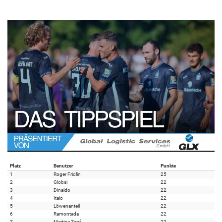
Platz
Benutzer
Punkte
1
Roger Fridlin
25
2
Globsi
22
3
Dinaldo
22
4
Italo
22
5
Löwenanteil
22
6
Ramontada
22
7
Martina Zepf
22