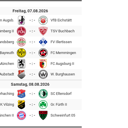
Freitag, 07.08.2026
n Augsb.
- : -
VfB Eichstätt
rnberg II
- : -
TSV Buchbach
andsberg
- : -
FV Illertissen
Bayreuth
- : -
FC Memmingen
München
- : -
FC Augsburg II
Aubstadt
- : -
W. Burghausen
Samstag, 08.08.2026
rhaching
- : -
SC Eltersdorf
K Vilzing
- : -
Gr. Fürth II
ünchen II
- : -
Schweinfurt 05