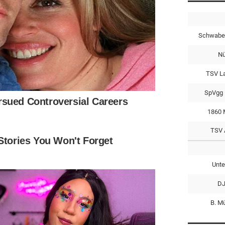
Schwabe
Nü
TSV L
SpVgg 
1860 
TSV 
Unte
DJ
B. M