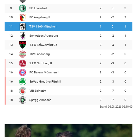
9
SC Eltersdorf
2
0
3
10
FC Augsburg II
2
-2
3
11
TSV 1860 München
1
0
1
12
Schwaben Augsburg
2
-2
1
13
1.FC Schweinfurt 05
2
-4
1
14
TSV Landsberg
2
-2
0
15
1.FC Nürnberg II
2
-3
0
16
FC Bayern München II
2
-3
0
16
SpVgg Greuther Fürth II
2
-3
0
18
VfB Eichstätt
2
-7
0
18
SpVgg Ansbach
2
-7
0
Stand: 06.08.2026 06:10:00