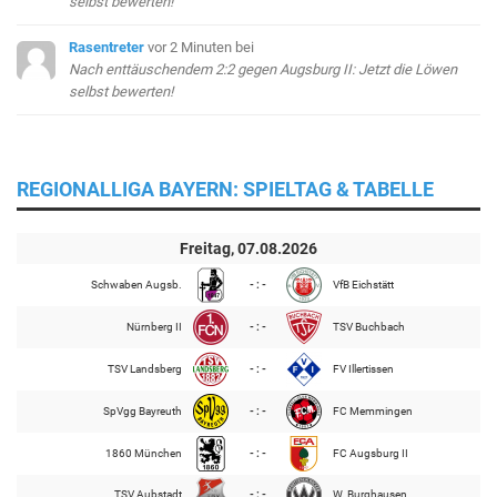
selbst bewerten!
Rasentreter
vor 2 Minuten
bei
Nach enttäuschendem 2:2 gegen Augsburg II: Jetzt die Löwen
selbst bewerten!
REGIONALLIGA BAYERN: SPIELTAG & TABELLE
Freitag, 07.08.2026
Schwaben Augsb.
- : -
VfB Eichstätt
Nürnberg II
- : -
TSV Buchbach
TSV Landsberg
- : -
FV Illertissen
SpVgg Bayreuth
- : -
FC Memmingen
1860 München
- : -
FC Augsburg II
TSV Aubstadt
- : -
W. Burghausen