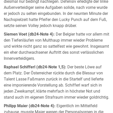
diesmal nur bedingt nachlegen. Defensiv erledigte der linke
Außenverteidiger seine Aufgaben solide, nach vorne wurde
er jedoch zu selten eingebunden. In der neunten Minute der
Nachspielzeit hatte Pfeifer den Lucky Punch auf dem Fuß,
setzte seinen Volley jedoch knapp drüber.
Siemen Voet (db24-Note 4):
Der Belgier hatte vor allem mit
den Tiefenläufen von Multhaup immer wieder Probleme
und wirkte nicht ganz so sattelfest wie gewohnt. Insgesamt
ein eher durchwachsener Auftritt des sonst verlässlichen
Innenverteidigers.
Raphael Schifferl (db24-Note 1,5):
Der beste Löwe auf
dem Platz. Der Österreicher rückte durch die Blessur von
Talent Lasse Faßmann zurück in die Startelf und lieferte
eine imponierende Vorstellung ab. Schifferl warf sich in
jeden Zweikampf, klärte mehrfach in höchster Not und
stand auch im eigenen Strafraum immer wieder goldrichtig.
Philipp Maier (db24-Note 4):
Eigentlich im Mittelfeld
zuhause, musste Maier wegen der Personalsorgen in die