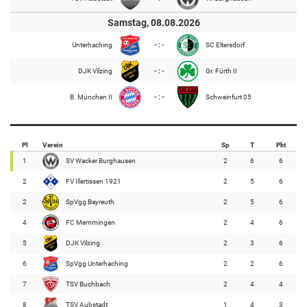
Samstag, 08.08.2026
Unterhaching
- : -
SC Eltersdorf
DJK Vilzing
- : -
Gr. Fürth II
B. München II
- : -
Schweinfurt 05
Pl
Verein
Sp
T
Pkt
1
SV Wacker Burghausen
2
6
6
2
FV Illertissen 1921
2
5
6
2
SpVgg Bayreuth
2
5
6
4
FC Memmingen
2
4
6
5
DJK Vilzing
2
3
6
6
SpVgg Unterhaching
2
2
6
7
TSV Buchbach
2
4
4
8
TSV Aubstadt
1
4
3