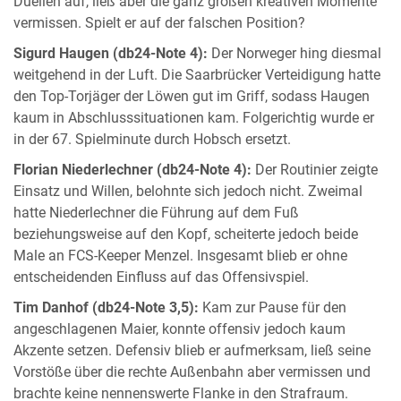
Duellen auf, ließ aber die ganz großen kreativen Momente
vermissen. Spielt er auf der falschen Position?
Sigurd Haugen (db24-Note 4):
Der Norweger hing diesmal
weitgehend in der Luft. Die Saarbrücker Verteidigung hatte
den Top-Torjäger der Löwen gut im Griff, sodass Haugen
kaum in Abschlusssituationen kam. Folgerichtig wurde er
in der 67. Spielminute durch Hobsch ersetzt.
Florian Niederlechner (db24-Note 4):
Der Routinier zeigte
Einsatz und Willen, belohnte sich jedoch nicht. Zweimal
hatte Niederlechner die Führung auf dem Fuß
beziehungsweise auf den Kopf, scheiterte jedoch beide
Male an FCS-Keeper Menzel. Insgesamt blieb er ohne
entscheidenden Einfluss auf das Offensivspiel.
Tim Danhof (db24-Note 3,5):
Kam zur Pause für den
angeschlagenen Maier, konnte offensiv jedoch kaum
Akzente setzen. Defensiv blieb er aufmerksam, ließ seine
Vorstöße über die rechte Außenbahn aber vermissen und
brachte keine nennenswerte Flanke in den Strafraum.