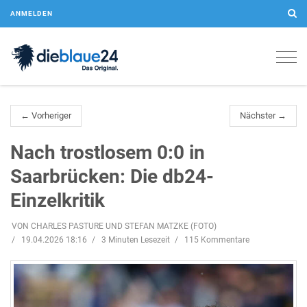
ANMELDEN
Togg
navig
← Vorheriger
Nächster →
Nach trostlosem 0:0 in
Saarbrücken: Die db24-
Einzelkritik
VON CHARLES PASTURE UND STEFAN MATZKE (FOTO)
19.04.2026 18:16
3 Minuten Lesezeit
115 Kommentare