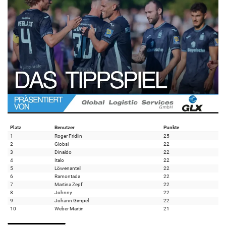
Platz
Benutzer
Punkte
1
Roger Fridlin
25
2
Globsi
22
3
Dinaldo
22
4
Italo
22
5
Löwenanteil
22
6
Ramontada
22
7
Martina Zepf
22
8
Johnny
22
9
Johann Gimpel
22
10
Weber Martin
21