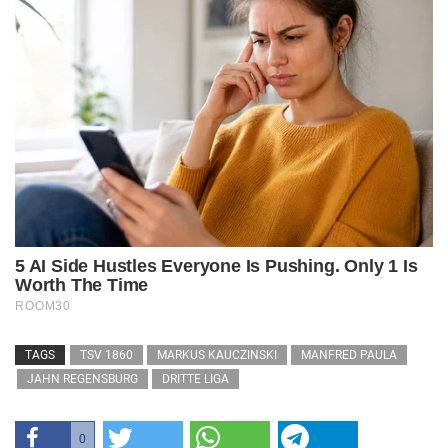
TAGS
TSV 1860
MARKUS KAUCZINSKI
MANFRED PAULA
JAHN REGENSBURG
DRITTE LIGA
0