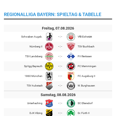
REGIONALLIGA BAYERN: SPIELTAG & TABELLE
Freitag, 07.08.2026
Schwaben Augsb.
- : -
VfB Eichstätt
Nürnberg II
- : -
TSV Buchbach
TSV Landsberg
- : -
FV Illertissen
SpVgg Bayreuth
- : -
FC Memmingen
1860 München
- : -
FC Augsburg II
TSV Aubstadt
- : -
W. Burghausen
Samstag, 08.08.2026
Unterhaching
- : -
SC Eltersdorf
DJK Vilzing
- : -
Gr. Fürth II