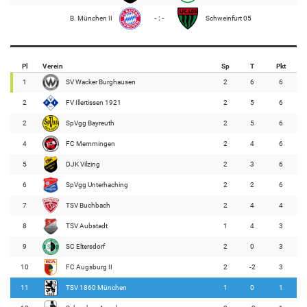
B. München II
- : -
Schweinfurt 05
Pl
Verein
Sp
T
Pkt
1
SV Wacker Burghausen
2
6
6
2
FV Illertissen 1921
2
5
6
2
SpVgg Bayreuth
2
5
6
4
FC Memmingen
2
4
6
5
DJK Vilzing
2
3
6
6
SpVgg Unterhaching
2
2
6
7
TSV Buchbach
2
4
4
8
TSV Aubstadt
1
4
3
9
SC Eltersdorf
2
0
3
10
FC Augsburg II
2
-2
3
11
TSV 1860 München
1
0
1